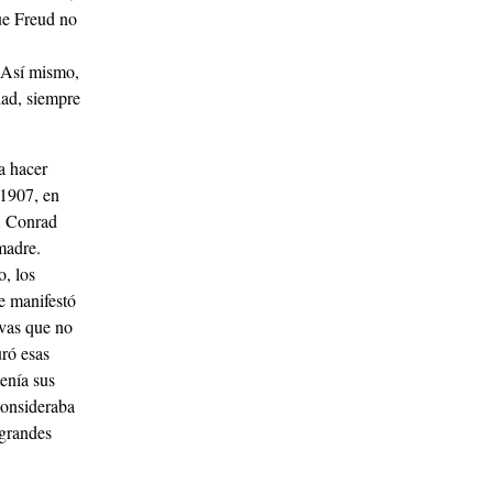
ue Freud no
. Así mismo,
dad, siempre
a hacer
 1907, en
IX Conrad
madre.
o, los
e manifestó
ivas que no
uró esas
enía sus
consideraba
 grandes