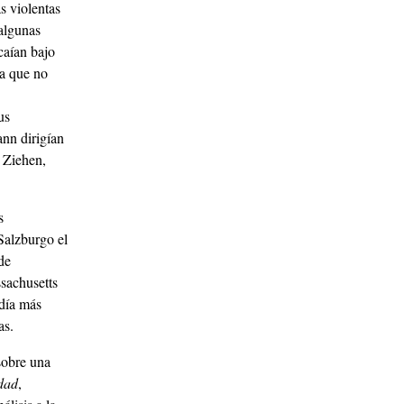
s violentas
 algunas
caían bajo
sa que no
us
ann dirigían
 Ziehen,
s
Salzburgo el
de
sachusetts
 día más
as.
sobre una
idad
,