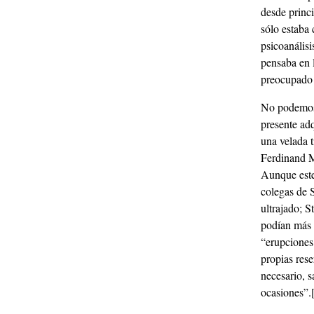
desde princ
sólo estaba
psicoanálisi
pensaba en l
preocupado p
No podemos 
presente ad
una velada t
Ferdinand M
Aunque este 
colegas de 
ultrajado; S
podían más q
“erupciones
propias res
necesario, s
ocasiones”.