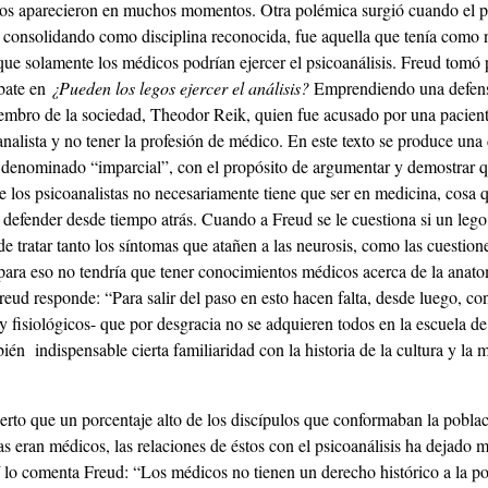
tos aparecieron en muchos momentos. Otra polémica surgió cuando el ps
a consolidando como disciplina reconocida, fue aquella que tenía como 
que solamente los médicos podrían ejercer el psicoanálisis. Freud tomó 
ebate en
¿Pueden los legos ejercer el análisis?
Emprendiendo una defens
embro de la sociedad, Theodor Reik, quien fue acusado por una pacient
alista y no tener la profesión de médico. En este texto se produce una
 denominado “imparcial”, con el propósito de argumentar y demostrar q
e los psicoanalistas no necesariamente tiene que ser en medicina, cosa 
defender desde tiempo atrás. Cuando a Freud se le cuestiona si un lego 
de tratar tanto los síntomas que atañen a las neurosis, como las cuestion
 para eso no tendría que tener conocimientos médicos acerca de la anat
Freud responde: “Para salir del paso en esto hacen falta, desde luego, c
 fisiológicos- que por desgracia no se adquieren todos en la escuela de
ién indispensable cierta familiaridad con la historia de la cultura y la m
ierto que un porcentaje alto de los discípulos que conformaban la pobla
as eran médicos, las relaciones de éstos con el psicoanálisis ha dejado
sí lo comenta Freud: “Los médicos no tienen un derecho histórico a la p