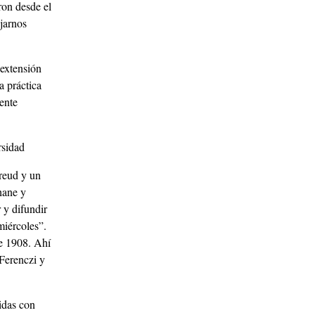
ron desde el
jarnos
 extensión
a práctica
rente
rsidad
Freud y un
hane y
 y difundir
miércoles”.
de 1908. Ahí
Ferenczi y
idas con