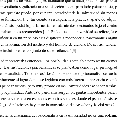
 dos puntos de vista: “[…] es indudable que la incorporación del psicoan
iversitaria significaría una satisfacción moral para todo psicoanalista, 
nte que éste puede, por su parte, prescindir de la universidad sin meno
su formación […] En cuanto a su experiencia práctica, aparte de adquiri
 análisis, podrá lograrla mediante tratamientos efectuados bajo el contro
analistas más reconocidos […] En lo que a la universidad se refiere, la 
ificar si en un principio está dispuesta a reconocer al psicoanálisis algu
en la formación del médico y del hombre de ciencia. De ser así, tendrá 
e incluirlo en el conjunto de su enseñanza”.
[3]
dad representaba entonces, una posibilidad apreciable pero no un eleme
e. Las instituciones psicoanalíticas se planteaban como lugar privilegiad
 los analistas. Tenemos así dos ámbitos donde el psicoanálisis se fue 
viamente el lugar donde se legitima con más fuerza su presencia es en l
 psicoanalíticas, pero muy pronto en las universidades ese saber tambi
za y legitimidad. Ante este panorama surgen preguntas importantes para 
ere la violencia en estos dos espacios sociales donde el psicoanálisis s
; ¿qué relaciones hay entre la transmisión de ese saber y la violencia?
cia, la enseñanza del psicoanálisis en la universidad no es una polémic