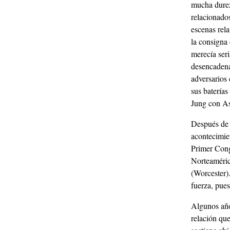
mucha dureza
relacionados
escenas rela
la consigna
merecía ser
desencadena
adversarios
sus batería
Jung con Asc
Después de 
acontecimie
Primer Congr
Norteaméric
(Worcester)
fuerza, pues
Algunos año
relación que