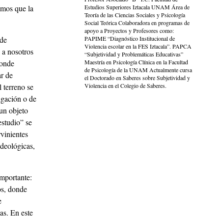
emos que la
Estudios Superiores Iztacala UNAM Área de
Teoría de las Ciencias Sociales y Psicología
Social Teórica Colaboradora en programas de
apoyo a Proyectos y Profesores como:
 de
PAPIME “Diagnóstico Institucional de
Violencia escolar en la FES Iztacala”. PAPCA
 a nosotros
“Subjetividad y Problemáticas Educativas”
donde
Maestría en Psicología Clínica en la Facultad
de Psicología de la UNAM Actualmente cursa
ar de
el Doctorado en Saberes sobre Subjetividad y
 terreno se
Violencia en el Colegio de Saberes.
igación o de
 un objeto
estudio” se
rvinientes
deológicas,
importante:
os, donde
e
as. En este