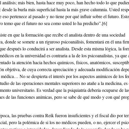
el análisis; más bien, hasta hace muy poco, han hecho todo lo que pudie
: desde la burla más superficial hasta la más grave calumnia. Usted res
 eso pertenece al pasado y no tiene por qué influir sobre el futuro. Est
ro temo que el futuro no sea como usted lo ha predicho”.
[6]
ste en que la formación que recibe el analista dentro de una sociedad
ca, donde se somete a un riguroso psicoanálisis, fomentará en él una fir
que después lo conducirá a ser analista. Desde esta misma lógica, la fo
médicos en la universidad es contraria a la de los psicoanalistas, ya que
ntado la atención hacia hechos químicos, físicos, anatómicos, susceptib
n objetiva, de cuya correcta apreciación y adecuada modificación depe
n médica… No se despierta el interés por los aspectos anímicos de los 
estudio de las operaciones mentales superiores no atañe a la medicina, e
mento universitario. Es verdad que la psiquiatría debería ocuparse de la
nes de las funciones anímicas, pero se sabe de qué modo y con qué prop
poca, las pruebas contra Reik fueron insuficientes y el fiscal dio por te
cial, pero la polémica de si los no médicos pueden, o no, ejercer el psic