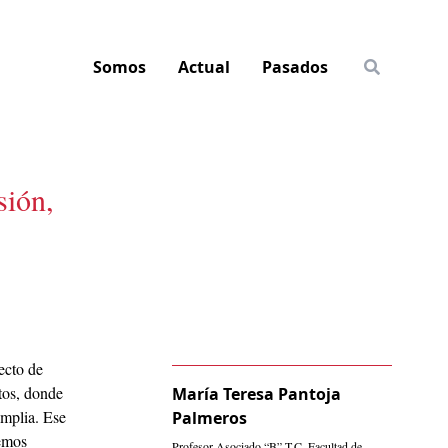
Somos
Actual
Pasados
sión,
ecto de
etos, donde
María Teresa Pantoja
amplia. Ese
Palmeros
remos
Profesor Asociado “B” T.C. Facultad de