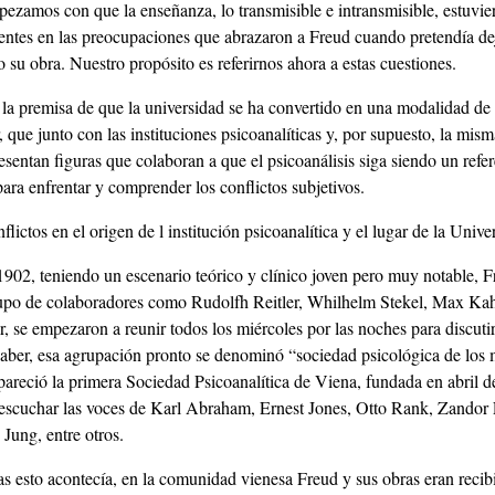
ropezamos con que la enseñanza, lo transmisible e intransmisible, estuvie
sentes en las preocupaciones que abrazaron a Freud cuando pretendía de
su obra. Nuestro propósito es referirnos ahora a estas cuestiones.
 la premisa de que la universidad se ha convertido en una modalidad de
, que junto con las instituciones psicoanalíticas y, por supuesto, la mism
resentan figuras que colaboran a que el psicoanálisis siga siendo un refe
ara enfrentar y comprender los conflictos subjetivos.
lictos en el origen de l institución psicoanalítica y el lugar de la Unive
1902, teniendo un escenario teórico y clínico joven pero muy notable, 
po de colaboradores como Rudolfh Reitler, Whilhelm Stekel, Max Ka
, se empezaron a reunir todos los miércoles por las noches para discutir
saber, esa agrupación pronto se denominó “sociedad psicológica de los 
pareció la primera Sociedad Psicoanalítica de Viena, fundada en abril 
 escuchar las voces de Karl Abraham, Ernest Jones, Otto Rank, Zandor 
Jung, entre otros.
as esto acontecía, en la comunidad vienesa Freud y sus obras eran recib