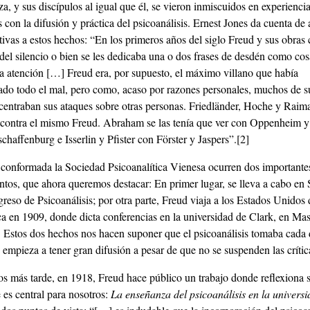
, y sus discípulos al igual que él, se vieron inmiscuidos en experiencia
 con la difusión y práctica del psicoanálisis. Ernest Jones da cuenta de
tivas a estos hechos: “En los primeros años del siglo Freud y sus obras 
 del silencio o bien se les dedicaba una o dos frases de desdén como co
ia atención […] Freud era, por supuesto, el máximo villano que había
do todo el mal, pero como, acaso por razones personales, muchos de s
 centraban sus ataques sobre otras personas. Friedländer, Hoche y Raim
s contra el mismo Freud. Abraham se las tenía que ver con Oppenheim y
haffenburg e Isserlin y Pfister con Förster y Jaspers”.
[2]
conformada la Sociedad Psicoanalítica Vienesa ocurren dos importante
ntos, que ahora queremos destacar: En primer lugar, se lleva a cabo en 
eso de Psicoanálisis; por otra parte, Freud viaja a los Estados Unidos 
a en 1909, donde dicta conferencias en la universidad de Clark, en Mas
. Estos dos hechos nos hacen suponer que el psicoanálisis tomaba cada
 empieza a tener gran difusión a pesar de que no se suspenden las crític
s más tarde, en 1918, Freud hace público un trabajo donde reflexiona 
 es central para nosotros:
La enseñanza del psicoanálisis en la univers