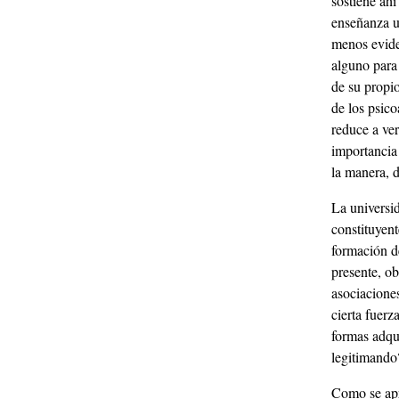
sostiene ahí
enseñanza un
menos evide
alguno para 
de su propio
de los psico
reduce a ver
importancia 
la manera, d
La universi
constituyent
formación de
presente, ob
asociaciones
cierta fuer
formas adqui
legitimando?
Como se apre