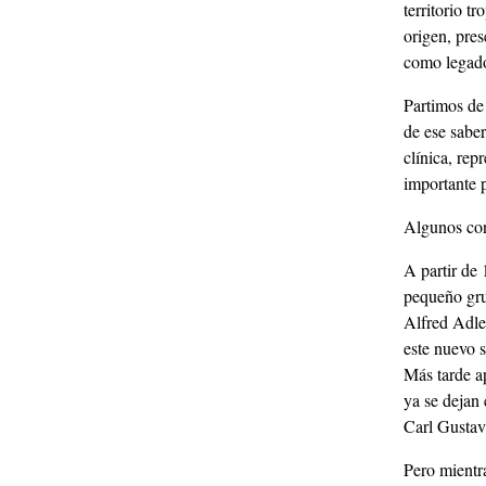
territorio t
origen, pre
como legado 
Partimos de
de ese saber
clínica, rep
importante p
Algunos conf
A partir de 
pequeño gru
Alfred Adler
este nuevo 
Más tarde a
ya se dejan
Carl Gustav 
Pero mientr