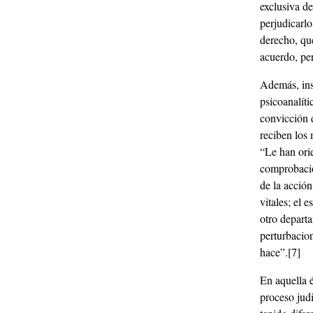
exclusiva d
perjudicarlo
derecho, que
acuerdo, pe
Además, insi
psicoanalíti
convicción 
reciben los 
“Le han orie
comprobació
de la acció
vitales; el 
otro departa
perturbacio
hace”.
[7]
En aquella é
proceso judi