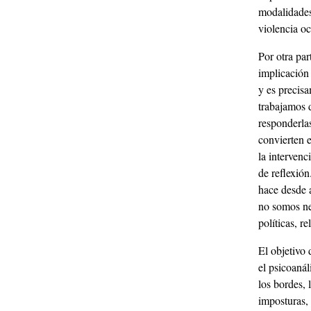
modalidades
violencia o
Por otra par
implicación 
y es precis
trabajamos 
responderla
convierten e
la intervenc
de reflexión
hace desde a
no somos ne
políticas, r
El objetivo 
el psicoanál
los bordes, 
imposturas,