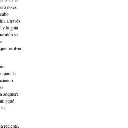
álisis a la
pero no es
scabo
rla a través
l y la guía
cuestión se
na
que resolver
nto
o para la
haciendo
as
én adquiere
mí: ¿qué
e va
a reciente,