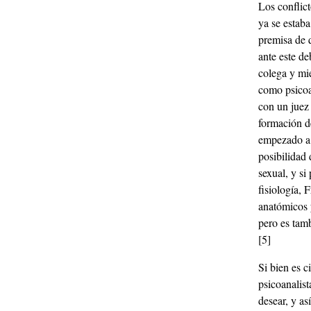
Los conflic
ya se estab
premisa de 
ante este d
colega y mi
como psicoan
con un juez
formación d
empezado a 
posibilidad 
sexual, y si
fisiología, 
anatómicos y
pero es tamb
[5]
Si bien es c
psicoanalist
desear, y a