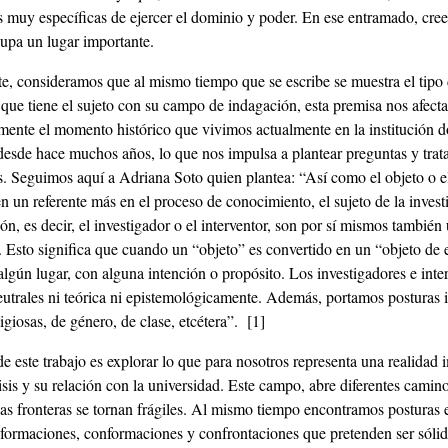
 muy específicas de ejercer el dominio y poder. En ese entramado, cre
cupa un lugar importante.
te, consideramos que al mismo tiempo que se escribe se muestra el tipo
que tiene el sujeto con su campo de indagación, esta premisa nos afecta
amente el momento histórico que vivimos actualmente en la institución 
desde hace muchos años, lo que nos impulsa a plantear preguntas y trat
s. Seguimos aquí a Adriana Soto quien plantea: “Así como el objeto o el
n un referente más en el proceso de conocimiento, el sujeto de la invest
ión, es decir, el investigador o el interventor, son por sí mismos también
. Esto significa que cuando un “objeto” es convertido en un “objeto de 
lgún lugar, con alguna intención o propósito. Los investigadores e inte
utrales ni teórica ni epistemológicamente. Además, portamos posturas i
eligiosas, de género, de clase, etcétera”.
[1]
de este trabajo es explorar lo que para nosotros representa una realidad 
isis y su relación con la universidad. Este campo, abre diferentes camin
las fronteras se tornan frágiles. Al mismo tiempo encontramos posturas 
 formaciones, conformaciones y confrontaciones que pretenden ser sólid