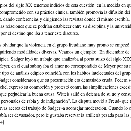
ipios del siglo XX tenemos indicios de esta cuestión, en la medida en q
 comprometido con su práctica clínica, también promovía la difusión del
s, dando conferencias y dirigiendo las revistas donde él mismo escribía
as relaciones que se podrían establecer entre su disciplina y la universi
or el destino que iba a tener este discurso.
olvidar que la violencia en el grupo freudiano muy pronto se empezó 
quiriendo modalidades diversas. Veamos un ejemplo: “En diciembre de
ípica, Sadger leyó un trabajo que analizaba al poeta suizo del siglo X
eyer, en el cual subrayaba el amor no correspondido de Meyer por su 
tipo de análisis edípico coincidía con los hábitos intelectuales del grup
Sadger consideraron que su presentación era demasiado cruda. Federn s
tekel expresó su conmoción y protestó contra las simplificaciones exces
ue perjudicar la buena causa. Wittels salió en defensa de su tío y cens
 personales de rabia y de indignación”. La disputa movió a Freud- que t
ervas acerca del trabajo de Sadger -a aconsejar moderación. Cuando lo 
abía ser devastador, pero le gustaba reservar la artillería pesada para las
[4]