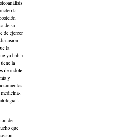
icoanálisis
núcleo la
posición
a de su
e de ejercer
 discusión
ue la
que ya había
tiene la
es de índole
omía y
onocimientos
 medicina-,
itología”.
ción de
 mucho que
osesión