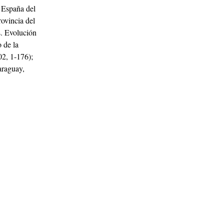
 España del
ovincia del
s. Evolución
 de la
02, 1-176);
araguay,