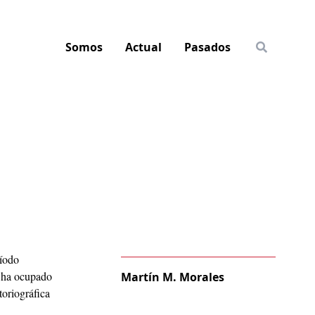
Somos
Actual
Pasados
ríodo
e ha ocupado
Martín M. Morales
toriográfica