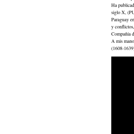
Ha publicad
siglo X, (P
Paraguay en
y conflicto
Compañía de
A mis manos
(1608-1639)