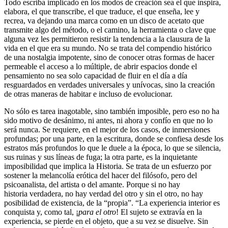
Todo escriba implicado en los modos de creación sea el que inspira,
elabora, el que transcribe, el que traduce, el que enseña, lee y
recrea, va dejando una marca como en un disco de acetato que
transmite algo del método, o el camino, la herramienta o clave que
alguna vez les permitieron resistir la tendencia a la clausura de la
vida en el que era su mundo. No se trata del compendio histórico
de una nostalgia impotente, sino de conocer otras formas de hacer
permeable el acceso a lo múltiple, de abrir espacios donde el
pensamiento no sea solo capacidad de fluir en el día a día
resguardados en verdades universales y unívocas, sino la creación
de otras maneras de habitar e incluso de evolucionar.
No sólo es tarea inagotable, sino también imposible, pero eso no ha
sido motivo de desánimo, ni antes, ni ahora y confío en que no lo
será nunca. Se requiere, en el mejor de los casos, de inmersiones
profundas; por una parte, en la escritura, donde se confiesa desde los
estratos más profundos lo que le duele a la época, lo que se silencia,
sus ruinas y sus líneas de fuga; la otra parte, es la inquietante
imposibilidad que implica la Historia. Se trata de un esfuerzo por
sostener la melancolía erótica del hacer del filósofo, pero del
psicoanalista, del artista o del amante. Porque si no hay
historia verdadera, no hay verdad del otro y sin el otro, no hay
posibilidad de existencia, de la “propia”. “La experiencia interior es
conquista y, como tal, ¡
para el otro
! El sujeto se extravía en la
experiencia, se pierde en el objeto, que a su vez se disuelve. Sin