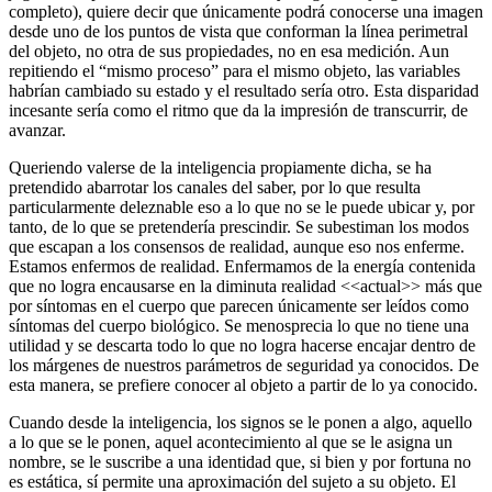
completo), quiere decir que únicamente podrá conocerse una imagen
desde uno de los puntos de vista que conforman la línea perimetral
del objeto, no otra de sus propiedades, no en esa medición. Aun
repitiendo el “mismo proceso” para el mismo objeto, las variables
habrían cambiado su estado y el resultado sería otro. Esta disparidad
incesante sería como el ritmo que da la impresión de transcurrir, de
avanzar.
Queriendo valerse de la inteligencia propiamente dicha, se ha
pretendido abarrotar los canales del saber, por lo que resulta
particularmente deleznable eso a lo que no se le puede ubicar y, por
tanto, de lo que se pretendería prescindir. Se subestiman los modos
que escapan a los consensos de realidad, aunque eso nos enferme.
Estamos enfermos de realidad. Enfermamos de la energía contenida
que no logra encausarse en la diminuta realidad <<actual>> más que
por síntomas en el cuerpo que parecen únicamente ser leídos como
síntomas del cuerpo biológico. Se menosprecia lo que no tiene una
utilidad y se descarta todo lo que no logra hacerse encajar dentro de
los márgenes de nuestros parámetros de seguridad ya conocidos. De
esta manera, se prefiere conocer al objeto a partir de lo ya conocido.
Cuando desde la inteligencia, los signos se le ponen a algo, aquello
a lo que se le ponen, aquel acontecimiento al que se le asigna un
nombre, se le suscribe a una identidad que, si bien y por fortuna no
es estática, sí permite una aproximación del sujeto a su objeto. El