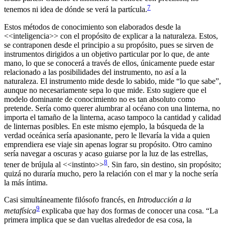
7
tenemos ni idea de dónde se verá la partícula.
Estos métodos de conocimiento son elaborados desde la
<<inteligencia>> con el propósito de explicar a la naturaleza. Estos,
se contraponen desde el principio a su propósito, pues se sirven de
instrumentos dirigidos a un objetivo particular por lo que, de ante
mano, lo que se conocerá a través de ellos, únicamente puede estar
relacionado a las posibilidades del instrumento, no así a la
naturaleza. El instrumento mide desde lo sabido, mide “lo que sabe”,
aunque no necesariamente sepa lo que mide. Esto sugiere que el
modelo dominante de conocimiento no es tan absoluto como
pretende. Sería como querer alumbrar al océano con una linterna, no
importa el tamaño de la linterna, acaso tampoco la cantidad y calidad
de linternas posibles. En este mismo ejemplo, la búsqueda de la
verdad oceánica sería apasionante, pero le llevaría la vida a quien
emprendiera ese viaje sin apenas lograr su propósito. Otro camino
sería navegar a oscuras y acaso guiarse por la luz de las estrellas,
8
tener de brújula al <<instinto>>
. Sin faro, sin destino, sin propósito;
quizá no duraría mucho, pero la relación con el mar y la noche sería
la más íntima.
Casi simultáneamente filósofo francés, en
Introducción a la
9
metafísica
explicaba que hay dos formas de conocer una cosa. “La
primera implica que se dan vueltas alrededor de esa cosa, la