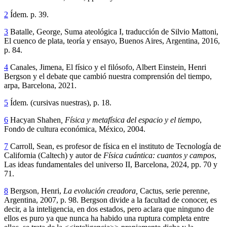
2
Ídem. p. 39.
3
Batalle, George, Suma ateológica I, traducción de Silvio Mattoni,
El cuenco de plata, teoría y ensayo, Buenos Aires, Argentina, 2016,
p. 84.
4
Canales, Jimena, El físico y el filósofo, Albert Einstein, Henri
Bergson y el debate que cambió nuestra comprensión del tiempo,
arpa, Barcelona, 2021.
5
Ídem. (cursivas nuestras), p. 18.
6
Hacyan Shahen
, Física y metafísica del espacio y el tiempo
,
Fondo de cultura económica, México, 2004.
7
Carroll, Sean, es profesor de física en el instituto de Tecnología de
California (Caltech) y autor de
Física cuántica: cuantos y campos
,
Las ideas fundamentales del universo II, Barcelona, 2024, pp. 70 y
71.
8
Bergson, Henri,
La evolución creadora,
Cactus, serie perenne,
Argentina, 2007, p. 98. Bergson divide a la facultad de conocer, es
decir, a la inteligencia, en dos estados, pero aclara que ninguno de
ellos es puro ya que nunca ha habido una ruptura completa entre