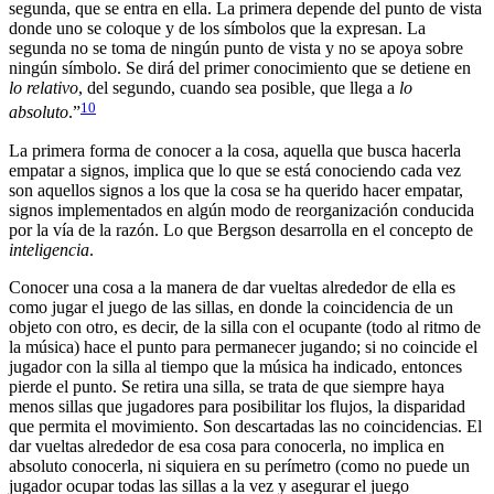
segunda, que se entra en ella. La primera depende del punto de vista
donde uno se coloque y de los símbolos que la expresan. La
segunda no se toma de ningún punto de vista y no se apoya sobre
ningún símbolo. Se dirá del primer conocimiento que se detiene en
lo relativo
, del segundo, cuando sea posible, que llega a
lo
10
absoluto
.”
La primera forma de conocer a la cosa, aquella que busca hacerla
empatar a signos, implica que lo que se está conociendo cada vez
son aquellos signos a los que la cosa se ha querido hacer empatar,
signos implementados en algún modo de reorganización conducida
por la vía de la razón. Lo que Bergson desarrolla en el concepto de
inteligencia
.
Conocer una cosa a la manera de dar vueltas alrededor de ella es
como jugar el juego de las sillas, en donde la coincidencia de un
objeto con otro, es decir, de la silla con el ocupante (todo al ritmo de
la música) hace el punto para permanecer jugando; si no coincide el
jugador con la silla al tiempo que la música ha indicado, entonces
pierde el punto. Se retira una silla, se trata de que siempre haya
menos sillas que jugadores para posibilitar los flujos, la disparidad
que permita el movimiento. Son descartadas las no coincidencias. El
dar vueltas alrededor de esa cosa para conocerla, no implica en
absoluto conocerla, ni siquiera en su perímetro (como no puede un
jugador ocupar todas las sillas a la vez y asegurar el juego