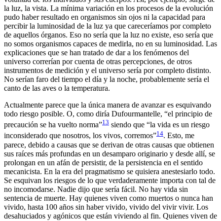
la luz, la vista. La mínima variación en los procesos de la evolución
pudo haber resultado en organismos sin ojos ni la capacidad para
percibir la luminosidad de la luz ya que careceríamos por completo
de aquellos órganos. Eso no sería que la luz no existe, eso sería que
no somos organismos capaces de medirla, no en su luminosidad. Las
explicaciones que se han tratado de dar a los fenómenos del
universo correrían por cuenta de otras percepciones, de otros
instrumentos de medición y el universo sería por completo distinto.
No serían faro del tiempo el día y la noche, probablemente sería el
canto de las aves o la temperatura.
Actualmente parece que la única manera de avanzar es esquivando
todo riesgo posible. O, como diría Dufourmantelle, “el principio de
13
precaución se ha vuelto norma”
siendo que “la vida es un riesgo
14
inconsiderado que nosotros, los vivos, corremos”
. Esto, me
parece, debido a causas que se derivan de otras causas que obtienen
sus raíces más profundas en un desamparo originario y desde allí, se
prolongan en un afán de persistir, de la persistencia en el sentido
mecanicista. En la era del pragmatismo se quisiera anestesiarlo todo.
Se esquivan los riesgos de lo que verdaderamente importa con tal de
no incomodarse. Nadie dijo que sería fácil. No hay vida sin
sentencia de muerte. Hay quienes viven como muertos o nunca han
vivido, hasta 100 años sin haber vivido, vivido del vivir vivir. Los
desahuciados y agónicos que están viviendo al fin. Quienes viven de