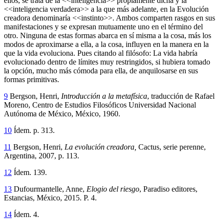
ellos, se trata de la <<inteligencia>> propiamente dicha y la
<<inteligencia verdadera>> a la que más adelante, en la Evolución
creadora denominaría <<instinto>>. Ambos comparten rasgos en sus
manifestaciones y se expresan mutuamente uno en el término del
otro. Ninguna de estas formas abarca en sí misma a la cosa, más los
modos de aproximarse a ella, a la cosa, influyen en la manera en la
que la vida evoluciona. Pues citando al filósofo: La vida habría
evolucionado dentro de límites muy restringidos, si hubiera tomado
la opción, mucho más cómoda para ella, de anquilosarse en sus
formas primitivas.
9
Bergson, Henri,
Introducción a la metafísica
, traducción de Rafael
Moreno, Centro de Estudios Filosóficos Universidad Nacional
Autónoma de México, México, 1960.
10
Ídem. p. 313.
11
Bergson, Henri,
La evolución creadora,
Cactus, serie perenne,
Argentina, 2007, p. 113.
12
Ídem. 139.
13
Dufourmantelle, Anne,
Elogio del riesgo
, Paradiso editores,
Estancias, México, 2015. P. 4.
14
Ídem. 4.