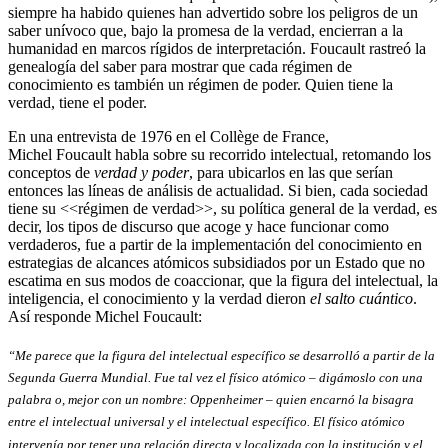
siempre ha habido quienes han advertido sobre los peligros de un
saber unívoco que, bajo la promesa de la verdad, encierran a la
humanidad en marcos rígidos de interpretación. Foucault rastreó la
genealogía del saber para mostrar que cada régimen de
conocimiento es también un régimen de poder. Quien tiene la
verdad, tiene el poder.
En una entrevista de 1976 en el Collège de France,
Michel Foucault habla sobre su recorrido intelectual, retomando los
conceptos de
verdad y poder
, para ubicarlos en las que serían
entonces las líneas de análisis de actualidad. Si bien, cada sociedad
tiene su <<régimen de verdad>>, su política general de la verdad, es
decir, los tipos de discurso que acoge y hace funcionar como
verdaderos, fue a partir de la implementación del conocimiento en
estrategias de alcances atómicos subsidiados por un Estado que no
escatima en sus modos de coaccionar, que la figura del intelectual, la
inteligencia, el conocimiento y la verdad dieron
el salto cuántico
.
Así responde Michel Foucault:
“Me parece que la figura del intelectual específico se desarrolló a partir de la
Segunda Guerra Mundial. Fue tal vez el físico atómico – digámoslo con una
palabra o, mejor con un nombre: Oppenheimer – quien encarnó la bisagra
entre el intelectual universal y el intelectual específico. El físico atómico
intervenía por tener una relación directa y localizada con la institución y el