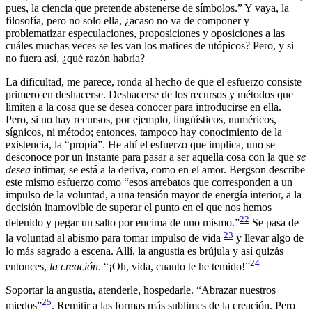
pues, la ciencia que pretende abstenerse de símbolos.” Y vaya, la
filosofía, pero no solo ella, ¿acaso no va de componer y
problematizar especulaciones, proposiciones y oposiciones a las
cuáles muchas veces se les van los matices de utópicos? Pero, y si
no fuera así, ¿qué razón habría?
La dificultad, me parece, ronda al hecho de que el esfuerzo consiste
primero en deshacerse. Deshacerse de los recursos y métodos que
limiten a la cosa que se desea conocer para introducirse en ella.
Pero, si no hay recursos, por ejemplo, lingüísticos, numéricos,
sígnicos, ni método; entonces, tampoco hay conocimiento de la
existencia, la “propia”. He ahí el esfuerzo que implica, uno se
desconoce por un instante para pasar a ser aquella cosa con la que
se
desea
intimar, se está a la deriva, como en el amor. Bergson describe
este mismo esfuerzo como “esos arrebatos que corresponden a un
impulso de la voluntad, a una tensión mayor de energía interior, a la
decisión inamovible de superar el punto en el que nos hemos
22
detenido y pegar un salto por encima de uno mismo.”
Se pasa de
23
la voluntad al abismo para tomar impulso de vida
y llevar algo de
lo más sagrado a escena. Allí, la angustia es brújula y así quizás
24
entonces,
la creación
. “¡Oh, vida, cuanto te he temido!”
Soportar la angustia, atenderle, hospedarle. “Abrazar nuestros
25
miedos”
. Remitir a las formas más sublimes de la creación. Pero