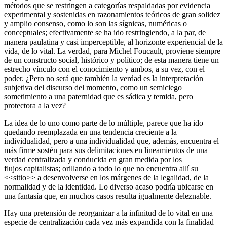
métodos que se restringen a categorías respaldadas por evidencia
experimental y sostenidas en razonamientos teóricos de gran solidez
y amplio consenso, como lo son las sígnicas, numéricas o
conceptuales; efectivamente se ha ido restringiendo, a la par, de
manera paulatina y casi imperceptible, al horizonte experiencial de la
vida, de lo vital. La verdad, para Michel Foucault, proviene siempre
de un constructo social, histórico y político; de esta manera tiene un
estrecho vínculo con el conocimiento y ambos, a su vez, con el
poder. ¿Pero no será que también la verdad es la interpretación
subjetiva del discurso del momento, como un semiciego
sometimiento a una paternidad que es sádica y temida, pero
protectora a la vez?
La idea de lo uno como parte de lo múltiple, parece que ha ido
quedando reemplazada en una tendencia creciente a la
individualidad, pero a una individualidad que, además, encuentra el
más firme sostén para sus delimitaciones en lineamientos de una
verdad centralizada y conducida en gran medida por los
flujos capitalistas; orillando a todo lo que no encuentra allí su
<<sitio>> a desenvolverse en los márgenes de la legalidad, de la
normalidad y de la identidad. Lo diverso acaso podría ubicarse en
una fantasía que, en muchos casos resulta igualmente deleznable.
Hay una pretensión de reorganizar a la infinitud de lo vital en una
especie de centralización cada vez más expandida con la finalidad