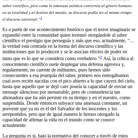
saber científico, pero como la amenaza atómica concernía al género humano
en su totalidad y al destino del mundo, su discurso podía ser al mismo tiempo
1
el discurso universal.”
Es a partir de ese acontecimiento histórico que el terror imaginario se
expandió entre la comunidad quien terminó otorgándole al saber
científico el prestigio que perseguía y más que eso, actualmente, “…
la verdad está centrada en la forma del discurso científico y las
instituciones que lo producen y se le asocian efectos de poder en
2
tanto que es lo que se considera como verdadero.”
Así, la crítica al
conocimiento científico suele desplegar una defensa agresiva y,
regularmente, no carente de militantes, pues hemos sido
consecuentes a esa jerarquía del saber, primero nos entregábamos
cual aves recién nacidas con el pico abierto a lo que cayera del cielo,
hasta que aquello que se dejó caer poseía la capacidad de enviar un
mensaje silencioso por inenarrable, pero de contundencia tan
abrasadora que ha aún persiste en su tiempo y en el nuestro, como
suspendida. Desde entonces subyace una amenaza constante, un
porvenir que ya no es el del Salvador de los inocentes y los
arrepentidos, pero que de igual manera le hemos otorgado la
capacidad de afirmar la vida en el mundo como se conoce
actualmente.
La pregunta es si, bajo la normativa del conocer a través de estos