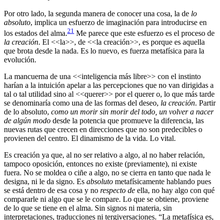
Por otro lado, la segunda manera de conocer una cosa, la de
lo
absoluto
, implica un esfuerzo de imaginación para introducirse en
21
los estados del alma.
Me parece que este esfuerzo es el proceso de
la
creación
. El <<la>>, de <<la creación>>, es porque es aquella
que brota desde la nada. Es lo nuevo, es fuerza metafísica para la
evolución.
La mancuerna de una <<inteligencia más libre>> con el instinto
harían a la intuición apelar a las percepciones que no van dirigidas a
tal o tal utilidad sino al <<querer>> por el querer o, lo que más tarde
se denominaría como una de las formas del deseo,
la creación
. Partir
de lo absoluto,
como un morir sin morir del todo, un volver a nacer
de algún modo
desde la potencia que promueve la diferencia, las
nuevas rutas que crecen en direcciones que no son predecibles o
provienen del centro. El dinamismo de la vida. Lo vital.
Es creación ya que, al no ser relativo a algo, al no haber relación,
tampoco oposición, entonces no existe (previamente), ni existe
fuera. No se moldea o ciñe a algo, no se cierra en tanto que nada le
designa, ni le da signo. Es
absoluto
metafísicamente hablando pues
se está dentro de esa cosa y no
respecto de
ella, no hay algo con qué
compararle ni algo que se le compare. Lo que se obtiene, proviene
de lo que se tiene en el alma. Sin signos ni materia, sin
interpretaciones, traducciones ni tergiversaciones. “La metafísica es,