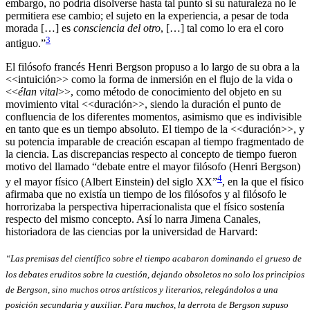
embargo, no podría disolverse hasta tal punto si su naturaleza no le
permitiera ese cambio; el sujeto en la experiencia, a pesar de toda
morada […] es
consciencia del otro
, […] tal como lo era el coro
3
antiguo.”
El filósofo francés Henri Bergson propuso a lo largo de su obra a la
<<intuición>> como la forma de inmersión en el flujo de la vida o
<<
élan vital
>>, como método de conocimiento del objeto en su
movimiento vital <<duración>>, siendo la duración el punto de
confluencia de los diferentes momentos, asimismo que es indivisible
en tanto que es un tiempo absoluto. El tiempo de la <<duración>>, y
su potencia imparable de creación escapan al tiempo fragmentado de
la ciencia. Las discrepancias respecto al concepto de tiempo fueron
motivo del llamado “debate entre el mayor filósofo (Henri Bergson)
4
y el mayor físico (Albert Einstein) del siglo XX”
, en la que el físico
afirmaba que no existía un tiempo de los filósofos y al filósofo le
horrorizaba la perspectiva hiperracionalista que el físico sostenía
respecto del mismo concepto. Así lo narra Jimena Canales,
historiadora de las ciencias por la universidad de Harvard:
“Las premisas del científico sobre el tiempo acabaron dominando el grueso de
los debates eruditos sobre la cuestión, dejando obsoletos no solo los principios
de Bergson, sino muchos otros artísticos y literarios, relegándolos a una
posición secundaria y auxiliar. Para muchos, la derrota de Bergson supuso