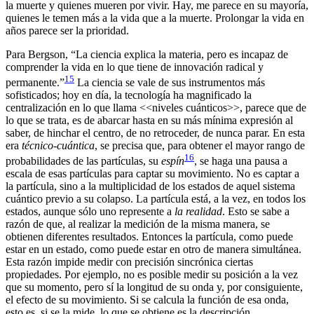
la muerte y quienes mueren por vivir. Hay, me parece en su mayoría,
quienes le temen más a la vida que a la muerte. Prolongar la vida en
años parece ser la prioridad.
Para Bergson, “La ciencia explica la materia, pero es incapaz de
comprender la vida en lo que tiene de innovación radical y
15
permanente.”
La ciencia se vale de sus instrumentos más
sofisticados; hoy en día, la tecnología ha magnificado la
centralización en lo que llama <<niveles cuánticos>>, parece que de
lo que se trata, es de abarcar hasta en su más mínima expresión al
saber, de hinchar el centro, de no retroceder, de nunca parar. En esta
era
técnico-cuántica
, se precisa que, para obtener el mayor rango de
16
probabilidades de las partículas, su
espín
, se haga una pausa a
escala de esas partículas para captar su movimiento. No es captar a
la partícula, sino a la multiplicidad de los estados de aquel sistema
cuántico previo a su colapso. La partícula está, a la vez, en todos los
estados, aunque sólo uno represente a
la realidad
. Esto se sabe a
razón de que, al realizar la medición de la misma manera, se
obtienen diferentes resultados. Entonces la partícula, como puede
estar en un estado, como puede estar en otro de manera simultánea.
Esta razón impide medir con precisión sincrónica ciertas
propiedades. Por ejemplo, no es posible medir su posición a la vez
que su momento, pero sí la longitud de su onda y, por consiguiente,
el efecto de su movimiento. Si se calcula la función de esa onda,
esto es, si se la mide, lo que se obtiene es la descripción