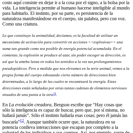
costo aquí consiste en dejar ir a la cosa por el signo, a la bolsa por la
vida. La inteligencia permite al humano hacerse inteligible al mundo
para habitarlo. El instinto, por su parte, es persistencia de la
naturaleza manifestándose en el cuerpo, sin palabra, pero con voz.
Como una criatura.
Lo que constituye la animalidad, decíamos, es la facultad de utilizar un
mecanismo de activación para convertir en acciones <<explosivas>> una
suma tan grande como sea posible de energía potencial acumulada. En el
comienzo, la explosión se produce al azar, sin poder escoger su dirección, es
así que la ameba lanza en todos los sentidos a la vez sus prolongamientos
pseudopódicos. Pero a medida que nos elevamos en la serie animal, vemos a la
propia forma del cuerpo esbozando cierto número de direcciones bien
determinadas, a lo largo de las cuales se encaminará la energía. Estas
direcciones están señaladas por otras tantas cadenas de elementos nerviosos
11
situados de una punta a la otra
.
En
La evolución creadora
, Bergson escribe que “Hay cosas que
sólo la inteligencia es capaz de buscar, pero que, por sí misma, no
hallará jamás”. Sólo el instinto hallaría esas cosas; pero él jamás las
12
buscaría”
. Aunque también ocurre que, la naturaleza en su
potencia conlleva interacciones que escapan por completo a la
voluntad de los individuos y sus cuerpos. Así, por ejemplo, surge de