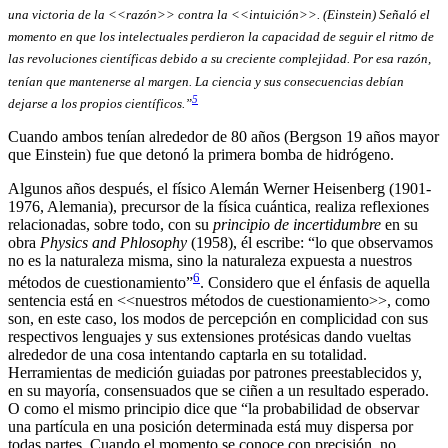
una victoria de la <<razón>> contra la <<intuición>>. (Einstein) Señaló el
momento en que los intelectuales perdieron la capacidad de seguir el ritmo de
las revoluciones científicas debido a su creciente complejidad. Por esa razón,
tenían que mantenerse al margen. La ciencia y sus consecuencias debían
5
dejarse a los propios científicos.”
Cuando ambos tenían alrededor de 80 años (Bergson 19 años mayor
que Einstein) fue que detonó la primera bomba de hidrógeno.
Algunos años después, el físico Alemán Werner Heisenberg (1901-
1976, Alemania), precursor de la física cuántica, realiza reflexiones
relacionadas, sobre todo, con su
principio de incertidumbre
en su
obra
Physics and Phlosophy
(1958), él escribe: “lo que observamos
no es la naturaleza misma, sino la naturaleza expuesta a nuestros
6
métodos de cuestionamiento”
. Considero que el énfasis de aquella
sentencia está en <<nuestros métodos de cuestionamiento>>, como
son, en este caso, los modos de percepción en complicidad con sus
respectivos lenguajes y sus extensiones protésicas dando vueltas
alrededor de una cosa intentando captarla en su totalidad.
Herramientas de medición guiadas por patrones preestablecidos y,
en su mayoría, consensuados que se ciñen a un resultado esperado.
O como el mismo principio dice que “la probabilidad de observar
una partícula en una posición determinada está muy dispersa por
todas partes. Cuando el momento se conoce con precisión, no