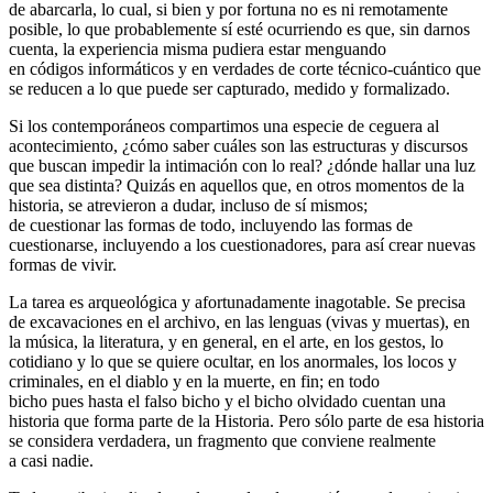
de abarcarla, lo cual, si bien y por fortuna no es ni remotamente
posible, lo que probablemente sí esté ocurriendo es que, sin darnos
cuenta, la experiencia misma pudiera estar menguando
en códigos informáticos y en verdades de corte técnico-cuántico que
se reducen a lo que puede ser capturado, medido y formalizado.
Si los contemporáneos compartimos una especie de ceguera al
acontecimiento, ¿cómo saber cuáles son las estructuras y discursos
que buscan impedir la intimación con lo real? ¿dónde hallar una luz
que sea distinta? Quizás en aquellos que, en otros momentos de la
historia, se atrevieron a dudar, incluso de sí mismos;
de cuestionar las formas de todo, incluyendo las formas de
cuestionarse, incluyendo a los cuestionadores, para así crear nuevas
formas de vivir.
La tarea es arqueológica y afortunadamente inagotable. Se precisa
de excavaciones en el archivo, en las lenguas (vivas y muertas), en
la música, la literatura, y en general, en el arte, en los gestos, lo
cotidiano y lo que se quiere ocultar, en los anormales, los locos y
criminales, en el diablo y en la muerte, en fin; en todo
bicho pues hasta el falso bicho y el bicho olvidado cuentan una
historia que forma parte de la Historia. Pero sólo parte de esa historia
se considera verdadera, un fragmento que conviene realmente
a casi nadie.