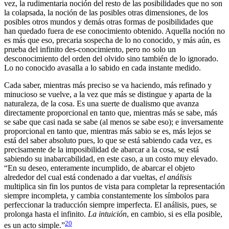
vez, la rudimentaria noción del resto de las posibilidades que no son
la colapsada, la noción de las posibles otras dimensiones, de los
posibles otros mundos y demás otras formas de posibilidades que
han quedado fuera de ese conocimiento obtenido. Aquella noción no
es más que eso, precaria sospecha de lo no conocido, y más aún, es
prueba del infinito des-conocimiento, pero no solo un
desconocimiento del orden del olvido sino también de lo ignorado.
Lo no conocido avasalla a lo sabido en cada instante medido.
Cada saber, mientras más preciso se va haciendo, más refinado y
minucioso se vuelve, a la vez que más se distingue y aparta de la
naturaleza, de la cosa. Es una suerte de dualismo que avanza
directamente proporcional en tanto que, mientras más se sabe, más
se sabe que casi nada se sabe (al menos se sabe eso); e inversamente
proporcional en tanto que, mientras más sabio se es, más lejos se
está del saber absoluto pues, lo que se está sabiendo cada vez, es
precisamente de la imposibilidad de abarcar a la cosa, se está
sabiendo su inabarcabilidad, en este caso, a un costo muy elevado.
“En su deseo, enteramente incumplido, de abarcar el objeto
alrededor del cual está condenado a dar vueltas,
el análisis
multiplica sin fin los puntos de vista para completar la representación
siempre incompleta, y cambia constantemente los símbolos para
perfeccionar la traducción siempre imperfecta. El análisis, pues, se
prolonga hasta el infinito.
La intuición
, en cambio, si es ella posible,
20
es un acto simple.”