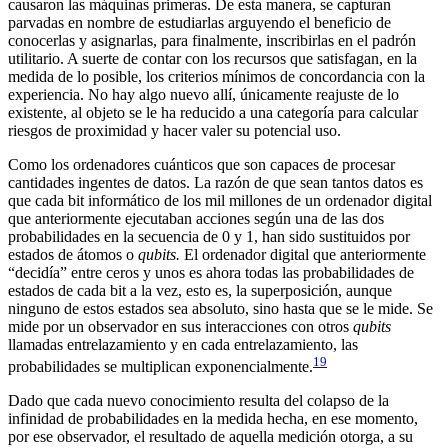
causaron las máquinas primeras. De esta manera, se capturan
parvadas en nombre de estudiarlas arguyendo el beneficio de
conocerlas y asignarlas, para finalmente, inscribirlas en el padrón
utilitario. A suerte de contar con los recursos que satisfagan, en la
medida de lo posible, los criterios mínimos de concordancia con la
experiencia. No hay algo nuevo allí, únicamente reajuste de lo
existente, al objeto se le ha reducido a una categoría para calcular
riesgos de proximidad y hacer valer su potencial uso.
Como los ordenadores cuánticos que son capaces de procesar
cantidades ingentes de datos. La razón de que sean tantos datos es
que cada bit informático de los mil millones de un ordenador digital
que anteriormente ejecutaban acciones según una de las dos
probabilidades en la secuencia de 0 y 1, han sido sustituidos por
estados de átomos o
qubits.
El ordenador digital que anteriormente
“decidía” entre ceros y unos es ahora todas las probabilidades de
estados de cada bit a la vez, esto es, la superposición, aunque
ninguno de estos estados sea absoluto, sino hasta que se le mide. Se
mide por un observador en sus interacciones con otros
qubits
llamadas entrelazamiento y en cada entrelazamiento, las
19
probabilidades se multiplican exponencialmente.
Dado que cada nuevo conocimiento resulta del colapso de la
infinidad de probabilidades en la medida hecha, en ese momento,
por ese observador, el resultado de aquella medición otorga, a su