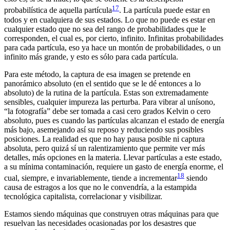
17
probabilística de aquella partícula
. La partícula puede estar en
todos y en cualquiera de sus estados. Lo que no puede es estar en
cualquier estado que no sea del rango de probabilidades que le
corresponden, el cual es, por cierto, infinito. Infinitas probabilidades
para cada partícula, eso ya hace un montón de probabilidades, o un
infinito más grande, y esto es sólo para cada partícula.
Para este método, la captura de esa imagen se pretende en
panorámico absoluto (en el sentido que se le dé entonces a lo
absoluto) de la rutina de la partícula. Estas son extremadamente
sensibles, cualquier impureza las perturba. Para vibrar al unísono,
“la fotografía” debe ser tomada a casi cero grados Kelvin o cero
absoluto, pues es cuando las partículas alcanzan el estado de energía
más bajo, asemejando así su reposo y reduciendo sus posibles
posiciones. La realidad es que no hay pausa posible ni captura
absoluta, pero quizá sí un ralentizamiento que permite ver más
detalles, más opciones en la materia. Llevar partículas a este estado,
a su mínima contaminación, requiere un gasto de energía enorme, el
18
cual, siempre, e invariablemente, tiende a incrementar
siendo
causa de estragos a los que no le convendría, a la estampida
tecnológica capitalista, correlacionar y visibilizar.
Estamos siendo máquinas que construyen otras máquinas para que
resuelvan las necesidades ocasionadas por los desastres que