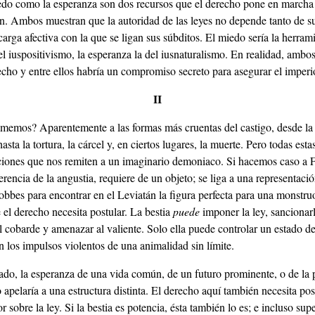
edo como la esperanza son dos recursos que el derecho pone en marcha
n. Ambos muestran que la autoridad de las leyes no depende tanto de s
arga afectiva con la que se ligan sus súbditos. El miedo sería la herram
el iuspositivismo, la esperanza la del iusnaturalismo. En realidad, amb
cho y entre ellos habría un compromiso secreto para asegurar el imperio
II
ememos? Aparentemente a las formas más cruentas del castigo, desde la 
asta la tortura, la cárcel y, en ciertos lugares, la muerte. Pero todas est
ciones que nos remiten a un imaginario demoniaco. Si hacemos caso a F
erencia de la angustia, requiere de un objeto; se liga a una representació
obbes para encontrar en el Leviatán la figura perfecta para una monstru
 el derecho necesita postular. La bestia
puede
imponer la ley, sancionarl
al cobarde y amenazar al valiente. Solo ella puede controlar un estado d
 los impulsos violentos de una animalidad sin límite.
lado, la esperanza de una vida común, de un futuro prominente, o de la 
 apelaría a una estructura distinta. El derecho aquí también necesita pos
r sobre la ley. Si la bestia es potencia, ésta también lo es; e incluso sup