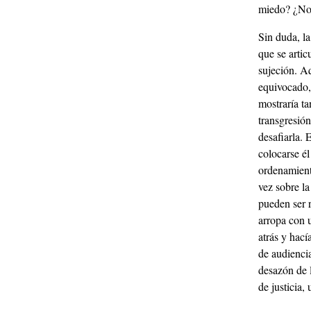
miedo? ¿No 
Sin duda, la
que se arti
sujeción. Aq
equivocado, 
mostraría ta
transgresión
desafiarla. 
colocarse él
ordenamient
vez sobre l
pueden ser r
arropa con u
atrás y hací
de audiencia
desazón de l
de justicia,