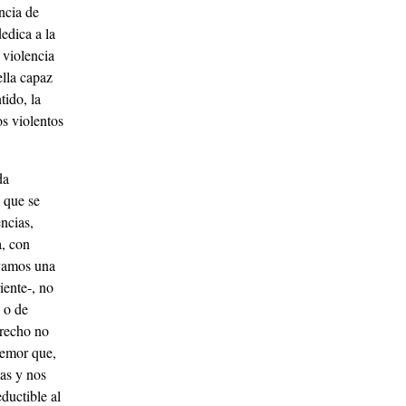
ncia de
edica a la
 violencia
ella capaz
tido, la
os violentos
da
a que se
ncias,
a, con
ayamos una
iente-, no
 o de
erecho no
temor que,
as y nos
ductible al