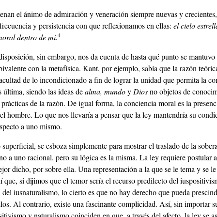
lenan el ánimo de admiración y veneración siempre nuevas y crecientes
frecuencia y persistencia con que reflexionamos en ellas:
el cielo estrel
4
moral dentro de mí.
disposición, sin embargo, nos da cuenta de hasta qué punto se mantuvo
ivalente con la metafísica. Kant, por ejemplo, sabía que la razón teóric
facultad de lo incondicionado a fin de lograr la unidad que permita la c
is última, siendo las ideas de
alma, mundo
y
Dios
no objetos de conocim
prácticas de la razón. De igual forma, la conciencia moral es la presenc
 el hombre. Lo que nos llevaría a pensar que la ley mantendría su condi
especto a uno mismo.
 superficial, se esboza simplemente para mostrar el traslado de la sober
no a uno racional, pero su lógica es la misma. La ley requiere postular 
ejor dicho, por sobre ella. Una representación a la que se le tema y se l
í que, si dijimos que el temor sería el recurso predilecto del iuspositivis
 del iusnaturalismo, lo cierto es que no hay derecho que pueda prescind
los. Al contrario, existe una fascinante complicidad. Así, sin importar s
itivismo y naturalismo coinciden en que, a través del afecto, la ley se a