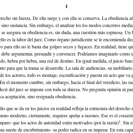
I
recho sin fuerza. De ella surge y con ella se conserva. La obediencia a
 sino sustancia. Sin embargo, el analizar los los modos concretos media
y se asegura su obediencia es, sin duda, una cuestión más espinosa. Un
llo es la labor del juez. Como órgano jurisdicente se le encomienda dec
o para ello no le basta dar golpes secos y fugaces. En realidad, tiene q
, debe argumentar, persuadir y convencer. Podríamos imaginarlo como u
ndo, hebra por hebra, una red de destino. En igual medida, el juicio fu
o para que la trama se desarrolle. La sala de audiencias, su mobiliario,
de los actores, todo es montaje, escenificación y puesta en acto que va
 En el momento cumbre, sin embargo, hacia el final del veredicto, las ra
 decir del juez se impone con toda su dureza. No pregunta opinión ni par
ca aceptación, sino resignada obediencia.
llo que se da en los juicios en realidad refleja la estructura del derecho 
no moderno, ciertamente, requiere apelar a razones. Ese es el corazón
1
mparo: que los actos de autoridad estén motivados (por la razón)
. Sin 
sta suerte de encubrimiento- su poder radica en su imperar. En esta cap