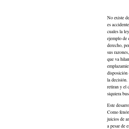
No existe de
es accidente
cuales la le
ejemplo de e
derecho, per
sus razones
que va hila
emplazamient
disposición 
la decisión.
retiran y el
siquiera bus
Este desarro
Como fenóme
juicios de a
a pesar de e