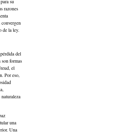
 para su
us razones
ienta
os convergen
 de la ley.
pérdida del
as son formas
reud, el
n. Por eso,
osidad
a,
e naturaleza
paz
tular una
erior. Una