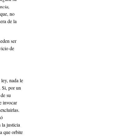
encia,
 que, no
era de la
ueden ser
vicio de
ley, nada le
 Si, por un
 de su
e invocar
excluirlas.
zó
la justicia
da que orbite