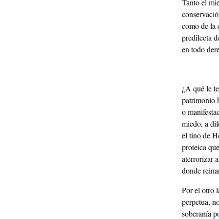
Tanto el mi
conservació
como de la c
predilecta d
en todo dere
¿A qué le t
patrimonio h
o manifesta
miedo, a dif
el tino de H
proteica que
aterrorizar 
donde reinan
Por el otro 
perpetua, no
soberanía po