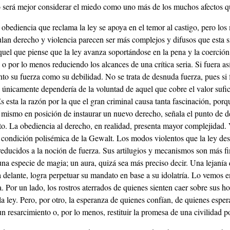
será mejor considerar el miedo como uno más de los muchos afectos q
 obediencia que reclama la ley se apoya en el temor al castigo, pero lo
culan derecho y violencia parecen ser más complejos y difusos que esta 
uel que piense que la ley avanza soportándose en la pena y la coerción 
o por lo menos reduciendo los alcances de una crítica seria. Si fuera así
nto su fuerza como su debilidad. No se trata de desnuda fuerza, pues si 
 únicamente dependería de la voluntad de aquel que cobre el valor sufic
Es esta la razón por la que el gran criminal causa tanta fascinación, porqu
 mismo en posición de instaurar un nuevo derecho, señala el punto de d
o. La obediencia al derecho, en realidad, presenta mayor complejidad. 
a condición polisémica de la Gewalt. Los modos violentos que la ley de
educidos a la noción de fuerza. Sus artilugios y mecanismos son más fi
na especie de magia; un aura, quizá sea más preciso decir. Una lejanía 
a delante, logra perpetuar su mandato en base a su idolatría. Lo vemos en
. Por un lado, los rostros aterrados de quienes sienten caer sobre sus h
a ley. Pero, por otro, la esperanza de quienes confían, de quienes esper
 un resarcimiento o, por lo menos, restituir la promesa de una civilidad p