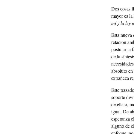
Dos cosas l
mayor es la 
mí y la ley 
Esta nueva 
relación amb
postular la 
de la síntes
necesidades 
absoluto en
extrañeza r
Este trazado
soporte divi
de ella o, m
igual. De ah
esperanza el
alguno de el
enfoque, pos