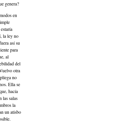
ue genera?
s modos en
simple
estaría
, la ley no
fuera así su
iente para
e, al
ebilidad del
Vuelvo otra
spliega no
nos. Ella se
que, hacía
 las salas
ombros la
an un atisbo
osible.