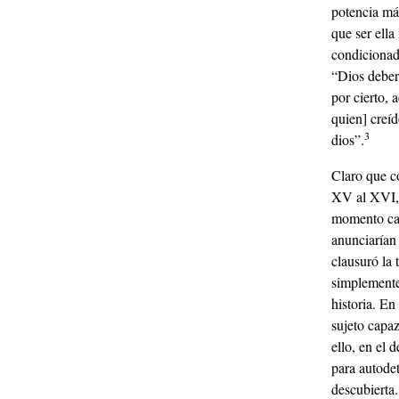
potencia má
que ser ella
condicionado
“Dios deberí
por cierto, 
quien] creí
3
dios”.
Claro que co
XV al XVI, 
momento car
anunciarían 
clausuró la 
simplemente
historia. En
sujeto capa
ello, en el 
para autodet
descubierta.