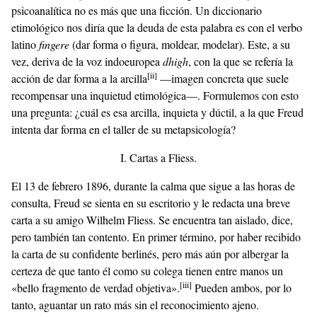
psicoanalítica no es más que una ficción. Un diccionario
etimológico nos diría que la deuda de esta palabra es con el verbo
latino
fingere
(dar forma o figura, moldear, modelar). Este, a su
vez, deriva de la voz indoeuropea
dhigh
, con la que se refería la
[ii]
acción de dar forma a la arcilla
—imagen concreta que suele
recompensar una inquietud etimológica—. Formulemos con esto
una pregunta: ¿cuál es esa arcilla, inquieta y dúctil, a la que Freud
intenta dar forma en el taller de su metapsicología?
I. Cartas a Fliess.
El 13 de febrero 1896, durante la calma que sigue a las horas de
consulta, Freud se sienta en su escritorio y le redacta una breve
carta a su amigo Wilhelm Fliess. Se encuentra tan aislado, dice,
pero también tan contento. En primer término, por haber recibido
la carta de su confidente berlinés, pero más aún por albergar la
certeza de que tanto él como su colega tienen entre manos un
[iii]
«bello fragmento de verdad objetiva».
Pueden ambos, por lo
tanto, aguantar un rato más sin el reconocimiento ajeno.