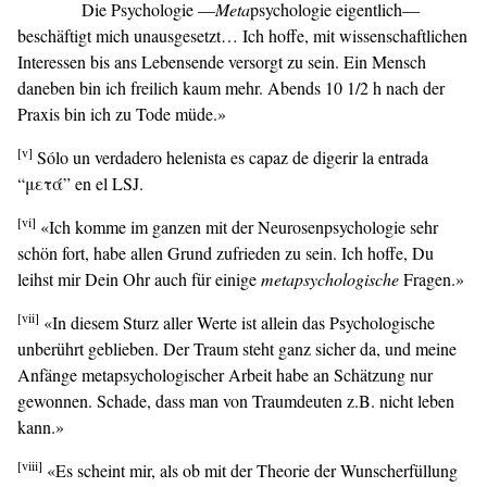
Die Psychologie —
Meta
psychologie eigentlich—
beschäftigt mich unausgesetzt… Ich hoffe, mit wissenschaftlichen
Interessen bis ans Lebensende versorgt zu sein. Ein Mensch
daneben bin ich freilich kaum mehr. Abends 10 1/2 h nach der
Praxis bin ich zu Tode müde.»
[v]
Sólo un verdadero helenista es capaz de digerir la entrada
“μετά” en el LSJ.
[vi]
«Ich komme im ganzen mit der Neurosenpsychologie sehr
schön fort, habe allen Grund zufrieden zu sein. Ich hoffe, Du
leihst mir Dein Ohr auch für einige
metapsychologische
Fragen.»
[vii]
«In diesem Sturz aller Werte ist allein das Psychologische
unberührt geblieben. Der Traum steht ganz sicher da, und meine
Anfänge metapsychologischer Arbeit habe an Schätzung nur
gewonnen. Schade, dass man von Traumdeuten z.B. nicht leben
kann.»
[viii]
«Es scheint mir, als ob mit der Theorie der Wunscherfüllung