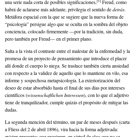
[v]
una serie nada corta de posibles significaciones,
Freud, como
habrá de aclararse más adelante, privilegia el sentido de
detrás
.
Metáfora espacial con la que se sugiere que la nueva forma de
“psicología” persigue algo que se oculta en la sombra del objeto
conciencia, colocado firmemente —por la tradición, sin duda,
pero también por Freud— en el primer plano.
Salta a la vista el contraste entre el malestar de la enfermedad y la
promesa de un proyecto de pensamiento que introduce el placer
allí donde el cuerpo lo niega. Se trasluce también cierta ansiedad
con respecto a la validez de aquello que lo mantiene en vilo, esa
informe y sospechosa metapsicología. La exteriorización del
deseo de estar absorbido hasta el final de sus días por intereses
científicos (
wissenschaftlichen Interessen
), con lo que el adjetivo
tiene de tranquilizador, cumple quizás el propósito de mitigar las
dudas.
La segunda mención del término, un par de meses después (carta
a Fliess del 2 de abril 1896), vira hacia la forma adjetivada:
existen preguntas que requieren, en virtud de algo que no se