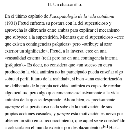
II. Un chascarrillo.
En el último capítulo de
Psicopatología de la vida cotidiana
(1901) Freud enfrenta su postura con la del supersticioso y
aprovecha la diferencia entre ambas para explicar el mecanismo
que subyace a la superstición. Mientras que el supersticioso «cree
que existen contingencias psíquicas» pero «atribuye al azar
exterior un significado», Freud, a la inversa, cree en una
«casualidad externa (real) pero no en una contingencia interna
(psíquica).» Es decir, no considera que «un suceso en cuya
producción la vida anímica no ha participado pueda enseñar algo
sobre el perfil futuro de la realidad», si bien «una exteriorización
no deliberada de la propia actividad anímica es capaz de revelar
algo oculto», pero algo que concierne exclusivamente a la vida
anímica de la que se desprende. Ahora bien, es precisamente
«
p
orque
el supersticioso nada sabe de la motivación de sus
propias acciones casuales, y
porque
esta motivación esfuerza por
obtener un sitio en su reconocimiento, que aquel se ve constreñido
[ix]
a colocarla en el mundo exterior por desplazamiento.»
Hasta