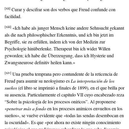
[xii]
Curar y descifrar son dos verbos que Freud confunde con
facilidad.
[xiii]
«Ich habe als junger Mensch keine andere Sehnsucht gekannt
als die nach philosophischer Erkenntnis, und ich bin jetzt im
Begriffe, sie zu erfüllen, indem ich von der Medizin zur
Psychologie hinüberlenke. Therapeut bin ich wider Willen
geworden; ich habe die Überzeugung, dass ich Hysterie und
Zwangsneurose definitiv heilen kann.»
[xiv]
Una prueba temprana pero contundente de la reticencia de
Freud para asumir su neologismo es
La interpretación de los
sueños
(el libro se imprimió a finales de 1899), en el que brilla por
su ausencia. Particularmente el capítulo VII cuyo encabezado reza
“Sobre la psicología de los procesos oníricos”. Al proponerse
«
penetrar más a fondo
en los procesos anímicos envueltos en los
sueños», se vuelve evidente que «todas las sendas desembocan en
la oscuridad». Es que «por ahora no existe ningún conocimiento