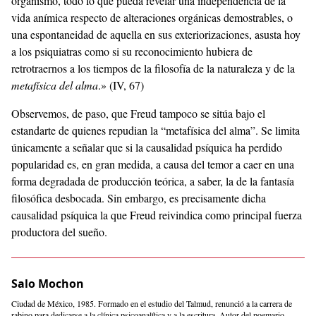
organismo, todo lo que pueda revelar una independencia de la
vida anímica respecto de alteraciones orgánicas demostrables, o
una espontaneidad de aquella en sus exteriorizaciones, asusta hoy
a los psiquiatras como si su reconocimiento hubiera de
retrotraernos a los tiempos de la filosofía de la naturaleza y de la
metafísica del alma
.» (IV, 67)
Observemos, de paso, que Freud tampoco se sitúa bajo el
estandarte de quienes repudian la “metafísica del alma”. Se limita
únicamente a señalar que si la causalidad psíquica ha perdido
popularidad es, en gran medida, a causa del temor a caer en una
forma degradada de producción teórica, a saber, la de la fantasía
filosófica desbocada. Sin embargo, es precisamente dicha
causalidad psíquica la que Freud reivindica como principal fuerza
productora del sueño.
Salo Mochon
Ciudad de México, 1985. Formado en el estudio del Talmud, renunció a la carrera de
rabino para dedicarse a la clínica psicoanalítica y a la escritura. Autor del poemario