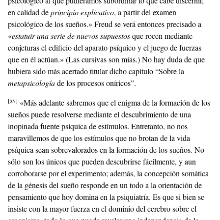
psicológico al que pudiéramos subordinar lo que cabe discernir,
en calidad de
principio explicativo
, a partir del examen
psicológico de los sueños.» Freud se verá entonces precisado a
«
estatuir una serie de nuevos supuestos
que rocen mediante
conjeturas el edificio del aparato psíquico y el juego de fuerzas
que en él actúan.» (Las cursivas son mías.) No hay duda de que
hubiera sido más acertado titular dicho capítulo “Sobre la
metapsicología
de los procesos oníricos”.
[xv]
«Más adelante sabremos que el enigma de la formación de los
sueños puede resolverse mediante el descubrimiento de una
inopinada fuente psíquica de estímulos. Entretanto, no nos
maravillemos de que los estímulos que no brotan de la vida
psíquica sean sobrevalorados en la formación de los sueños. No
sólo son los únicos que pueden descubrirse fácilmente, y aun
corroborarse por el experimento; además, la concepción somática
de la génesis del sueño responde en un todo a la orientación de
pensamiento que hoy domina en la psiquiatría. Es que si bien se
insiste con la mayor fuerza en el dominio del cerebro sobre el