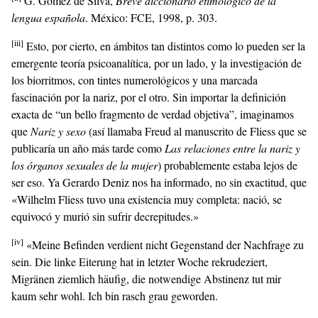
G. Gómez de Silva,
Breve diccionario etimológico de la
lengua española
. México: FCE, 1998, p. 303.
[iii]
Esto, por cierto, en ámbitos tan distintos como lo pueden ser la
emergente teoría psicoanalítica, por un lado, y la investigación de
los biorritmos, con tintes numerológicos y una marcada
fascinación por la nariz, por el otro. Sin importar la definición
exacta de “un bello fragmento de verdad objetiva”, imaginamos
que
Nariz y sexo
(así llamaba Freud al manuscrito de Fliess que se
publicaría un año más tarde como
Las relaciones entre la nariz y
los órganos sexuales de la mujer
) probablemente estaba lejos de
ser eso. Ya Gerardo Deniz nos ha informado, no sin exactitud, que
«Wilhelm Fliess tuvo una existencia muy completa: nació, se
equivocó y murió sin sufrir decrepitudes.»
[iv]
«Meine Befinden verdient nicht Gegenstand der Nachfrage zu
sein. Die linke Eiterung hat in letzter Woche rekrudeziert,
Migränen ziemlich häufig, die notwendige Abstinenz tut mir
kaum sehr wohl. Ich bin rasch grau geworden.