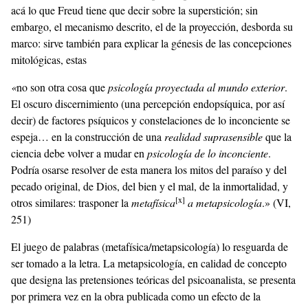
acá lo que Freud tiene que decir sobre la superstición; sin
embargo, el mecanismo descrito, el de la proyección, desborda su
marco: sirve también para explicar la génesis de las concepciones
mitológicas, estas
«
no son otra cosa que
psicolog
ía proyectada al mundo exterior
.
El oscuro discernimiento (una percepción endopsíquica, por así
decir) de factores psíquicos y constelaciones de lo inconciente se
espeja… en la construcción de una
realidad suprasensible
que la
ciencia debe volver a mudar en
psicolog
ía de lo inconciente
.
Podría osarse resolver de esta manera los mitos del paraíso y del
pecado original, de Dios, del bien y el mal, de la inmortalidad, y
[x]
otros similares: trasponer la
metafí
sica
a metapsicolog
ía
.» (VI,
251)
El juego de palabras (metafísica/metapsicología) lo resguarda de
ser tomado a la letra. La metapsicología, en calidad de concepto
que designa las pretensiones teóricas del psicoanalista, se presenta
por primera vez en la obra publicada como un efecto de la