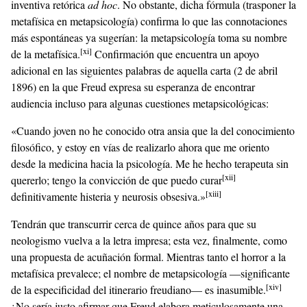
inventiva retórica
ad hoc
. No obstante, dicha fórmula (trasponer la
metafísica en metapsicología) confirma lo que las connotaciones
más espontáneas ya sugerían: la metapsicología toma su nombre
[xi]
de la metafísica.
Confirmación que encuentra un apoyo
adicional en las siguientes palabras de aquella carta (2 de abril
1896) en la que Freud expresa su esperanza de encontrar
audiencia incluso para algunas cuestiones metapsicológicas:
«Cuando joven no he conocido otra ansia que la del conocimiento
filosófico, y estoy en vías de realizarlo ahora que me oriento
desde la medicina hacia la psicología. Me he hecho terapeuta sin
[xii]
quererlo; tengo la convicción de que puedo curar
[xiii]
definitivamente histeria y neurosis obsesiva.»
Tendrán que transcurrir cerca de quince años para que su
neologismo vuelva a la letra impresa; esta vez, finalmente, como
una propuesta de acuñación formal. Mientras tanto el horror a la
metafísica prevalece; el nombre de metapsicología —significante
[xiv]
de la especificidad del itinerario freudiano— es inasumible.
¿No sería justo afirmar que Freud elabora meticulosamente una