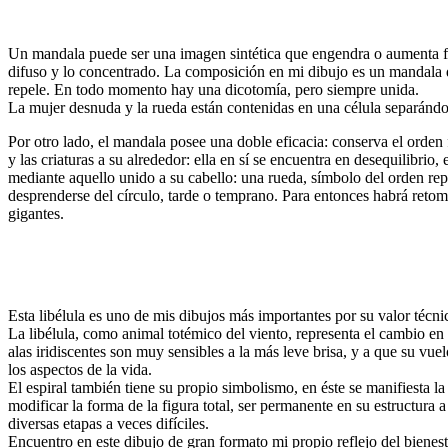
Un mandala puede ser una imagen sintética que engendra o aumenta fuerz
difuso y lo concentrado. La composición en mi dibujo es un mandala do
repele. En todo momento hay una dicotomía, pero siempre unida.
La mujer desnuda y la rueda están contenidas en una célula separándos
Por otro lado, el mandala posee una doble eficacia: conserva el orden fí
y las criaturas a su alrededor: ella en sí se encuentra en desequilibrio
mediante aquello unido a su cabello: una rueda, símbolo del orden repr
desprenderse del círculo, tarde o temprano. Para entonces habrá retom
gigantes.
Esta libélula es uno de mis dibujos más importantes por su valor técni
La libélula, como animal totémico del viento, representa el cambio en 
alas iridiscentes son muy sensibles a la más leve brisa, y a que su vue
los aspectos de la vida.
El espiral también tiene su propio simbolismo, en éste se manifiesta la
modificar la forma de la figura total, ser permanente en su estructura
diversas etapas a veces difíciles.
Encuentro en este dibujo de gran formato mi propio reflejo del bienes