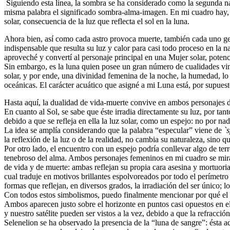
Siguiendo esta línea, la sombra se ha considerado como la segunda na
misma palabra el significado sombra-alma-imagen. En mi cuadro hay, e
solar, consecuencia de la luz que reflecta el sol en la luna.
Ahora bien, así como cada astro provoca muerte, también cada uno gen
indispensable que resulta su luz y calor para casi todo proceso en la n
aproveché y convertí al personaje principal en una Mujer solar, potenc
Sin embargo, es la luna quien posee un gran número de cualidades vincu
solar, y por ende, una divinidad femenina de la noche, la humedad, lo 
oceánicas. El carácter acuático que asigné a mi Luna está, por supuest
Hasta aquí, la dualidad de vida-muerte convive en ambos personajes de
En cuanto al Sol, se sabe que éste irradia directamente su luz, por tan
debido a que se refleja en ella la luz solar, como un espejo: no por nad
La idea se amplía considerando que la palabra “especular” viene de
`
la reflexión de la luz o de la realidad, no cambia su naturaleza, sino 
Por otro lado, el encuentro con un espejo podría conllevar algo de ter
tenebroso del alma. Ambos personajes femeninos en mi cuadro se miran 
de vida y de muerte: ambas reflejan su propia cara asesina y mortuori
cual traduje en motivos brillantes espolvoreados por todo el perímetro 
formas que reflejan, en diversos grados, la irradiación del ser único; 
Con todos estos simbolismos, puedo finalmente mencionar por qué el t
Ambos aparecen justo sobre el horizonte en puntos casi opuestos en el c
y nuestro satélite pueden ser vistos a la vez, debido a que la refracció
Selenelion se ha observado la presencia de la “luna de sangre”: ésta ad