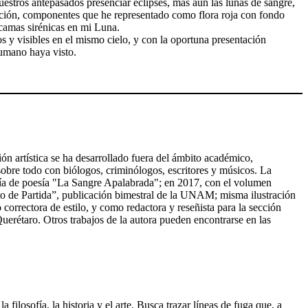
estros antepasados presenciar eclipses, más aun las lunas de sangre,
ruación, componentes que he representado como flora roja con fondo
scamas sirénicas en mi Luna.
 y visibles en el mismo cielo, y con la oportuna presentación
humano haya visto.
n artística se ha desarrollado fuera del ámbito académico,
, sobre todo con biólogos, criminólogos, escritores y músicos. La
logía de poesía "La Sangre Apalabrada"; en 2017, con el volumen
nto de Partida”, publicación bimestral de la UNAM; misma ilustración
rrectora de estilo, y como redactora y reseñista para la sección
erétaro. Otros trabajos de la autora pueden encontrarse en las
filosofía, la historia y el arte. Busca trazar líneas de fuga que, a