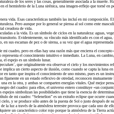
turaleza de los seres y las cosas, generalmente asociada a la muerte. 
n el hemisferio de la Luna sirénica, una imagen-reflejo que torné en p
era vida. Esas características también las incluí en mi composición. E
aturaleza. Pero aunque por lo general se piensa al sol como ente masculi
ial creadora de vida.
ladas a la vida. Es un símbolo de ciclos en la naturaleza: aguas, veget
transitorio. Evidentemente, su vínculo más identificado es con el agua, d
o, en sus escamas de pez o de sirena, a su vez que el agua representada 
 mi cuadro, pero en ellas hay una razón más que encierra el concepto de 
to representa el conocimiento intuitivo e inmediato. La Luna, en cambio, 
a, el espejo es un símbolo lunar.
speculum
´, que originalmente era observar el cielo y los movimientos re
que implica un cierto aspecto de ilusión, como cuando se capta la luna en
ror en tanto que inspira el conocimiento de uno mismo, pues es un instr
fijamente en un estado reflexivo de otredad, reconocen mutuamente lo q
a una en la otra, y ambas se comparten energías vitales. Qué mejor pens
negro del cuadro: para ellos, el universo entero constituye «un conjunto
los espejos simbolizan las posibilidades que tiene la esencia de determina
ítulo de mi cuadro: “Selenelion” es un extraño eclipse que ocurre cuan
ielo, y se produce sólo antes de la puesta de Sol o justo después de su 
n de la luz a través de la atmósfera terrestre provoca que cada uno de el
quiere un característico color rojo porque la atmósfera de la Tierra actú