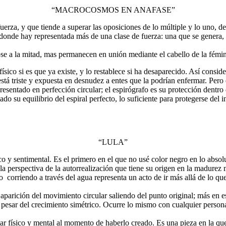
“MACROCOSMOS EN ANAFASE”
a, y que tiende a superar las oposiciones de lo múltiple y lo uno, de lo
nde hay representada más de una clase de fuerza: una que se genera, ot
e a la mitad, mas permanecen en unión mediante el cabello de la fémina
sico si es que ya existe, y lo restablece si ha desaparecido. Así conside
, está triste y expuesta en desnudez a entes que la podrían enfermar. Per
esentado en perfección circular; el espirógrafo es su protección dentro d
ado su equilibrio del espiral perfecto, lo suficiente para protegerse d
“LULA”
co y sentimental. Es el primero en el que no usé color negro en lo abso
la perspectiva de la autorrealización que tiene su origen en la madurez
lo corriendo a través del agua representa un acto de ir más allá de lo q
 aparición del movimiento circular saliendo del punto original; más en e
 a pesar del crecimiento simétrico. Ocurre lo mismo con cualquier perso
tar físico y mental al momento de haberlo creado. Es una pieza en la q