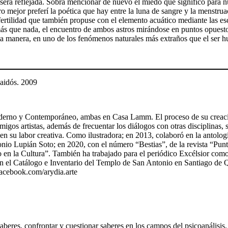
erá reflejada. Sobra mencionar de nuevo el miedo que significó para nu
ro mejor preferí la poética que hay entre la luna de sangre y la menst
e fertilidad que también propuse con el elemento acuático mediante las e
s que nada, el encuentro de ambos astros mirándose en puntos opuestos
sta manera, en uno de los fenómenos naturales más extraños que el ser 
Paidós. 2009
Moderno y Contemporáneo, ambas en Casa Lamm. El proceso de su creació
amigos artistas, además de frecuentar los diálogos con otras disciplinas
tar en su labor creativa. Como ilustradora; en 2013, colaboró en la anto
tonio Lupián Soto; en 2020, con el número “Bestias”, de la revista “Pu
 la Cultura”. También ha trabajado para el periódico Excélsior como co
 el Catálogo e Inventario del Templo de San Antonio en Santiago de Qu
facebook.com/arydia.arte
beres, confrontar y cuestionar saberes en los campos del psicoanálisis, la 