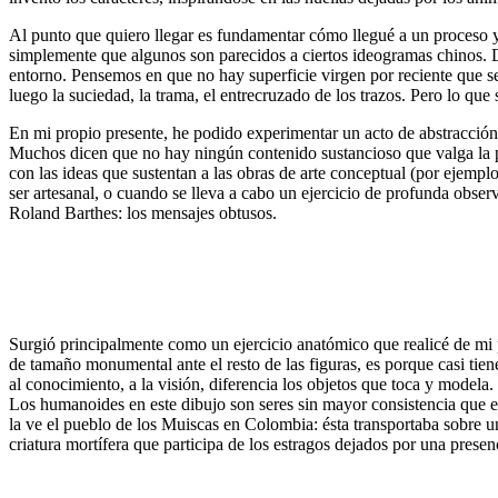
Al punto que quiero llegar es fundamentar cómo llegué a un proceso y 
simplemente que algunos son parecidos a ciertos ideogramas chinos. D
entorno. Pensemos en que no hay superficie virgen por reciente que sea
luego la suciedad, la trama, el entrecruzado de los trazos. Pero lo que s
En mi propio presente, he podido experimentar un acto de abstracción 
Muchos dicen que no hay ningún contenido sustancioso que valga la pen
con las ideas que sustentan a las obras de arte conceptual (por ejempl
ser artesanal, o cuando se lleva a cabo un ejercicio de profunda observ
Roland Barthes: los mensajes obtusos.
Surgió principalmente como un ejercicio anatómico que realicé de mi 
de tamaño monumental ante el resto de las figuras, es porque casi tien
al conocimiento, a la visión, diferencia los objetos que toca y modela.
Los humanoides en este dibujo son seres sin mayor consistencia que 
la ve el pueblo de los Muiscas en Colombia: ésta transportaba sobre u
criatura mortífera que participa de los estragos dejados por una presenc