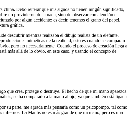
a china. Debo reiterar que mis signos no tienen ningún significado,
bre no provinieron de la nada, sino de observar con atención el
ritmado por algún accidente; es decir, tenemos el grano del papel,
xtura gráfica.
 descubrir mientras realizaba el dibujo realista de un elefante.
reproducciones miméticas de la realidad; esto es cuando se comparan
o obvio, pero no necesariamente. Cuando el proceso de creación llega a
 está más allá de lo obvio, en este caso, y usando el concepto de
iurgo que crea, protege o destruye. El hecho de que mi mano aparezca
nálisis, se ha comparado a la mano al ojo, ya que también está ligada
, por su parte, me agrada más pensarla como un psicopompo, tal como
 los infiernos. La Mantis no es más grande que mi mano, pero es una