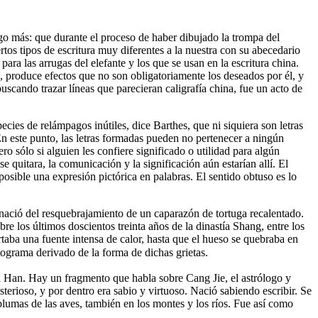
lgo más: que durante el proceso de haber dibujado la trompa del
rtos tipos de escritura muy diferentes a la nuestra con su abecedario
 para las arrugas del elefante y los que se usan en la escritura china.
, produce efectos que no son obligatoriamente los deseados por él, y
scando trazar líneas que parecieran caligrafía china, fue un acto de
ies de relámpagos inútiles, dice Barthes, que ni siquiera son letras
En este punto, las letras formadas pueden no pertenecer a ningún
o sólo si alguien les confiere significado o utilidad para algún
e quitara, la comunicación y la significación aún estarían allí. El
posible una expresión pictórica en palabras. El sentido obtuso es lo
 nació del resquebrajamiento de un caparazón de tortuga recalentado.
e los últimos doscientos treinta años de la dinastía Shang, entre los
rtaba una fuente intensa de calor, hasta que el hueso se quebraba en
ograma derivado de la forma de dichas grietas.
tía Han. Hay un fragmento que habla sobre Cang Jie, el astrólogo y
erioso, y por dentro era sabio y virtuoso. Nació sabiendo escribir. Se
 plumas de las aves, también en los montes y los ríos. Fue así como