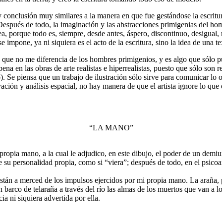
conclusión muy similares a la manera en que fue gestándose la escritur
espués de todo, la imaginación y las abstracciones primigenias del hom
, porque todo es, siempre, desde antes, áspero, discontinuo, desigual, 
e impone, ya ni siquiera es el acto de la escritura, sino la idea de una te
que no me diferencia de los hombres primigenios, y es algo que sólo pude
a en las obras de arte realistas e hiperrealistas, puesto que sólo son 
o). Se piensa que un trabajo de ilustración sólo sirve para comunicar l
ación y análisis espacial, no hay manera de que el artista ignore lo que
“LA MANO”
propia mano, a la cual le adjudico, en este dibujo, el poder de un dem
e su personalidad propia, como si “viera”; después de todo, en el psicoa
están a merced de los impulsos ejercidos por mi propia mano. La araña
n barco de telaraña a través del río las almas de los muertos que van a
ia ni siquiera advertida por ella.