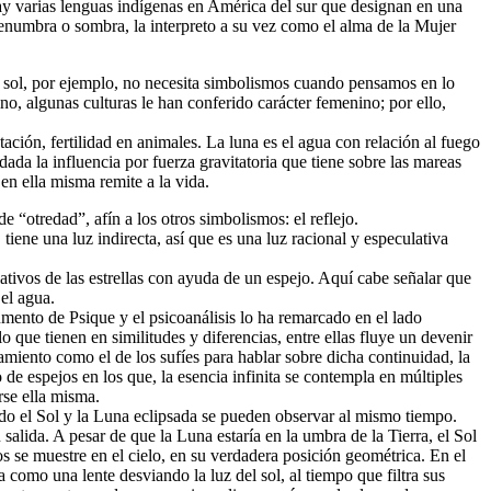
Hay varias lenguas indígenas en América del sur que designan en una
enumbra o sombra, la interpreto a su vez como el alma de la Mujer
l sol, por ejemplo, no necesita simbolismos cuando pensamos en lo
no, algunas culturas le han conferido carácter femenino; por ello,
ación, fertilidad en animales. La luna es el agua con relación al fuego
ada la influencia por fuerza gravitatoria que tiene sobre las mareas
en ella misma remite a la vida.
“otredad”, afín a los otros simbolismos: el reflejo.
tiene una luz indirecta, así que es una luz racional y especulativa
lativos de las estrellas con ayuda de un espejo. Aquí cabe señalar que
 el agua.
umento de Psique y el psicoanálisis lo ha remarcado en el lado
ue tienen en similitudes y diferencias, entre ellas fluye un devenir
amiento como el de los sufíes para hablar sobre dicha continuidad, la
 de espejos en los que, la esencia infinita se contempla en múltiples
rse ella misma.
do el Sol y la Luna eclipsada se pueden observar al mismo tiempo.
salida. A pesar de que la Luna estaría en la umbra de la Tierra, el Sol
los se muestre en el cielo, en su verdadera posición geométrica. En el
a como una lente desviando la luz del sol, al tiempo que filtra sus