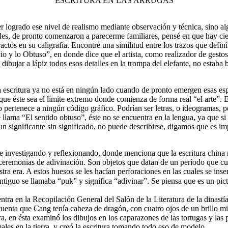
“ESCRITURA EN LAS ARRUGAS”
er logrado ese nivel de realismo mediante observación y técnica, sino a
tudes, de pronto comenzaron a parecerme familiares, pensé en que hay cie
actos en su caligrafía. Encontré una similitud entre los trazos que definí
o y lo Obtuso”, en donde dice que el artista, como realizador de gestos
ujar a lápiz todos esos detalles en la trompa del elefante, no estaba bu
 escritura ya no está en ningún lado cuando de pronto emergen esas espec
que éste sea el límite extremo donde comienza de forma real “el arte”. 
pertenece a ningún código gráfico. Podrían ser letras, o ideogramas, per
llama “El sentido obtuso”, éste no se encuentra en la lengua, ya que si s
 un significante sin significado, no puede describirse, digamos que es im
ve investigando y reflexionando, donde menciona que la escritura china
ceremonias de adivinación. Son objetos que datan de un período que cubr
tra era. A estos huesos se les hacían perforaciones en las cuales se inse
tiguo se llamaba “puk” y significa “adivinar”. Se piensa que es un pict
entra en la Recopilación General del Salón de la Literatura de la dinas
enta que Cang tenía cabeza de dragón, con cuatro ojos de un brillo mist
ra, en ésta examinó los dibujos en los caparazones de las tortugas y las
males en la tierra, y creó la escritura tomando todo eso de modelo.