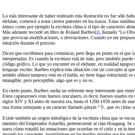
Lo más interesante de haber realizado esta ilustración no fue sólo hab
elefante, comencé a notar ciertos patrones en los trazos. Estas simili
latino; como por ejemplo la escritura china y el tipo de caracteres abstr
Más adelante recordé un libro de Roland Barthes
[i]
, llamado “Lo Obvi
que provocan modificaciones, o desviaciones. Cuando yo me propuse dib
intuición durante el proceso.
Dicen que escribimos para comunicar, pero llega un punto en el que la
interpretadas. Es cuando la escritura está de más, pero también puede 
código gráfico. Lo que yo encontré en el elefante, en realidad tampoco 
lenguaje escrito. Barthes explica esta situación con un concepto al que 
sentido obtuso tampoco está en el habla, no tiene lugar estructural; es
intangible, pero perceptible, algo que es y no es.
En cierto punto, Barthes suelta un referente muy interesante que estu
Estos caparazones eran huesos oraculares, es decir, huesos usados en 
siglos XIV y XI antes de nuestra era, hasta el 1200-1050 antes de nues
una forma semejante a un caracter llamado pinyin “卜, que en chino an
Existe también un origen mitológico de la escritura china que se encu
ministro del Emperador Amarillo, perteneciente al clan Hougang. Se cu
narra cómo estudió las mutaciones que ocurrían en el cielo y en la tier
inventó los caracteres, inspirándose en las huellas dejadas por los ani