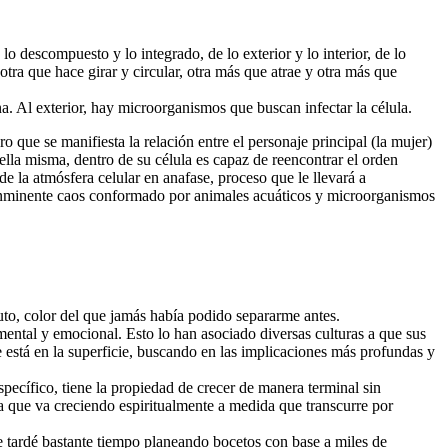
 descompuesto y lo integrado, de lo exterior y lo interior, de lo
ra que hace girar y circular, otra más que atrae y otra más que
. Al exterior, hay microorganismos que buscan infectar la célula.
ro que se manifiesta la relación entre el personaje principal (la mujer)
o ella misma, dentro de su célula es capaz de reencontrar el orden
e la atmósfera celular en anafase, proceso que le llevará a
el inminente caos conformado por animales acuáticos y microorganismos
luto, color del que jamás había podido separarme antes.
 mental y emocional. Esto lo han asociado diversas culturas a que sus
ue está en la superficie, buscando en las implicaciones más profundas y
specífico, tiene la propiedad de crecer de manera terminal sin
na que va creciendo espiritualmente a medida que transcurre por
ue tardé bastante tiempo planeando bocetos con base a miles de