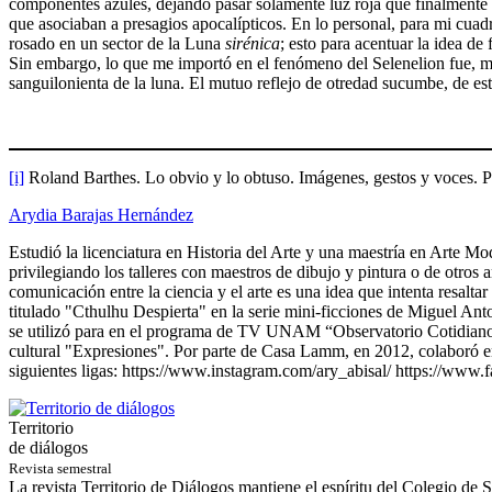
componentes azules, dejando pasar solamente luz roja que finalmente s
que asociaban a presagios apocalípticos. En lo personal, para mi cuad
rosado en un sector de la Luna
sirénica
; esto para acentuar la idea d
Sin embargo, lo que me importó en el fenómeno del Selenelion fue, má
sanguilonienta de la luna. El mutuo reflejo de otredad sucumbe, de e
[i]
Roland Barthes. Lo obvio y lo obtuso. Imágenes, gestos y voces. 
Arydia Barajas Hernández
Estudió la licenciatura en Historia del Arte y una maestría en Arte 
privilegiando los talleres con maestros de dibujo y pintura o de otros 
comunicación entre la ciencia y el arte es una idea que intenta resal
titulado "Cthulhu Despierta" en la serie mini-ficciones de Miguel An
se utilizó para en el programa de TV UNAM “Observatorio Cotidiano en
cultural "Expresiones". Por parte de Casa Lamm, en 2012, colaboró en
siguientes ligas: https://www.instagram.com/ary_abisal/ https://www.
Territorio
de diálogos
Revista semestral
La revista Territorio de Diálogos mantiene el espíritu del Colegio de Sa