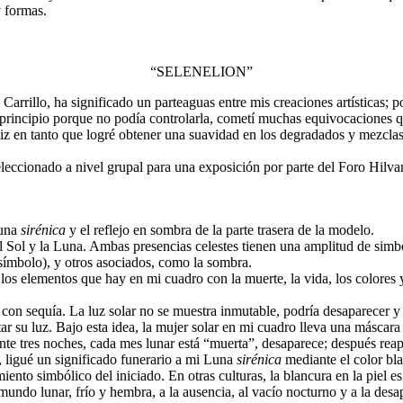
y formas.
“SELENELION”
 Carrillo, ha significado un parteaguas entre mis creaciones artísticas; 
 principio porque no podía controlarla, cometí muchas equivocaciones
ápiz en tanto que logré obtener una suavidad en los degradados y mezcl
leccionado a nivel grupal para una exposición por parte del Foro Hilva
Luna
sirénica
y el reflejo en sombra de la parte trasera de la modelo.
l Sol y la Luna. Ambas presencias celestes tienen una amplitud de simb
símbolo), y otros asociados, como la sombra.
 los elementos que hay en mi cuadro con la muerte, la vida, los colores 
con sequía. La luz solar no se muestra inmutable, podría desaparecer y c
r su luz. Bajo esta idea, la mujer solar en mi cuadro lleva una máscara
te tres noches, cada mes lunar está “muerta”, desaparece; después reapa
, ligué un significado funerario a mi Luna
sirénica
mediante el color bla
cimiento simbólico del iniciado. En otras culturas, la blancura en la pie
mundo lunar, frío y hembra, a la ausencia, al vacío nocturno y a la desa