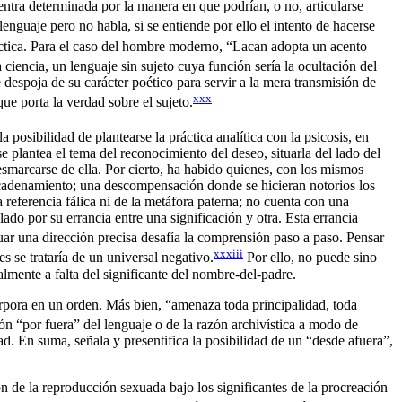
entra determinada por la manera en que podrían, o no, articularse
 lenguaje pero no habla, si se entiende por ello el intento de hacerse
aléctica. Para el caso del hombre moderno, “Lacan adopta un acento
ciencia, un lenguaje sin sujeto cuya función sería la ocultación del
se despoja de su carácter poético para servir a la mera transmisión de
xxx
ue porta la verdad sobre el sujeto.
a posibilidad de plantearse la práctica analítica con la psicosis, en
e plantea el tema del reconocimiento del deseo, situarla del lado del
desmarcarse de ella. Por cierto, ha habido quienes, con los mismos
sencadenamiento; una descompensación donde se hicieran notorios los
 referencia fálica ni de la metáfora paterna; no cuenta con una
ado por su errancia entre una significación y otra. Esta errancia
ituar una dirección precisa desafía la comprensión paso a paso. Pensar
xxxiii
es se trataría de un universal negativo.
Por ello, no puede sino
almente a falta del significante del nombre-del-padre.
corpora en un orden. Más bien, “amenaza toda principalidad, toda
n “por fuera” del lenguaje o de la razón archivística a modo de
. En suma, señala y presentifica la posibilidad de un “desde afuera”,
n de la reproducción sexuada bajo los significantes de la procreación