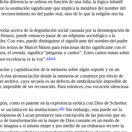
ha diferencia se ordena en función de una falta; la lógica infantil
n la sustitución significante que implica la metáfora del nombre del
n reconocimiento no del padre real, sino de lo que la religión nos ha
rías acerca de la degradación social causada por la desintegración de
i-Strauss, puede entonces pasar de un edipismo sociológico a la
er. Con esto, puede distinguirse el significante del nombre-del-padre
los textos de Marcel Mauss para relacionar dicho significante con el
rza, el
orenda,
significa “plegarias y cantos”. Estos cantos tratan sobre
xxxix
or excelencia es la voz”.
ación y capitalización de la memoria sobre algún soporte y en un
. A esta pronunciación donde la memoria se construye por efecto de
a el archivo, cuya secuela es un defecto de simbolización imposible de
co, imposible de ser reconocido. Para entonces, esa vocación silenciosa
igión, como es patente en la experiencia erótica con Dios de Schreber.
xlii
 sacraliza en las instituciones.
Sin embargo, esta puede ser la
, la propuesta de Lacan promueve una concepción de las psicosis que no
irio de transformación en la mujer de Dios consiste en un modo de
es se imagina a sí mismo mujer y por medio de un embarazo recorre la