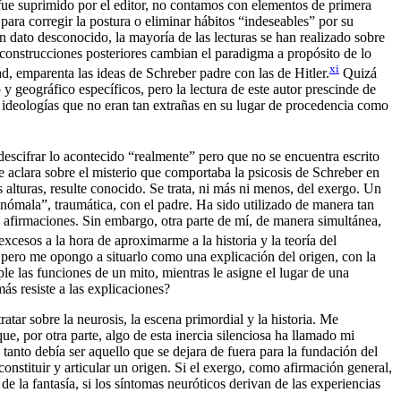
 fue suprimido por el editor, no contamos con elementos de primera
para corregir la postura o eliminar hábitos “indeseables” por su
un dato desconocido, la mayoría de las lecturas se han realizado sobre
 construcciones posteriores cambian el paradigma a propósito de lo
xi
d, emparenta las ideas de Schreber padre con las de Hitler.
Quizá
 geográfico específicos, pero la lectura de este autor prescinde de
o ideologías que no eran tan extrañas en su lugar de procedencia como
 descifrar lo acontecido “realmente” pero que no se encuentra escrito
se aclara sobre el misterio que comportaba la psicosis de Schreber en
s alturas, resulte conocido. Se trata, ni más ni menos, del exergo. Un
“anómala”, traumática, con el padre. Ha sido utilizado de manera tan
 afirmaciones. Sin embargo, otra parte de mí, de manera simultánea,
xcesos a la hora de aproximarme a la historia y la teoría del
 pero me opongo a situarlo como una explicación del origen, con la
le las funciones de un mito, mientras le asigne el lugar de una
ás resiste a las explicaciones?
ratar sobre la neurosis, la escena primordial y la historia. Me
e, por otra parte, algo de esta inercia silenciosa ha llamado mi
 tanto debía ser aquello que se dejara de fuera para la fundación del
constituir y articular un origen. Si el exergo, como afirmación general,
de la fantasía, si los síntomas neuróticos derivan de las experiencias