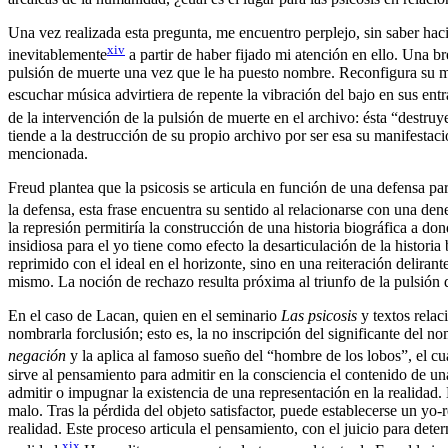
Una vez realizada esta pregunta, me encuentro perplejo, sin saber hac
xiv
inevitablemente
a partir de haber fijado mi atención en ello. Una b
pulsión de muerte una vez que le ha puesto nombre. Reconfigura su mod
escuchar música advirtiera de repente la vibración del bajo en sus entr
de la intervención de la pulsión de muerte en el archivo: ésta “destr
tiende a la destrucción de su propio archivo por ser esa su manifestac
mencionada.
Freud plantea que la psicosis se articula en función de una defensa pa
la defensa, esta frase encuentra su sentido al relacionarse con una den
la represión permitiría la construcción de una historia biográfica a don
insidiosa para el yo tiene como efecto la desarticulación de la histori
reprimido con el ideal en el horizonte, sino en una reiteración delira
mismo. La noción de rechazo resulta próxima al triunfo de la pulsión 
En el caso de Lacan, quien en el seminario
Las psicosis
y textos relac
nombrarla forclusión; esto es, la no inscripción del significante del 
negación
y la aplica al famoso sueño del “hombre de los lobos”, el cua
sirve al pensamiento para admitir en la consciencia el contenido de un
admitir o impugnar la existencia de una representación en la realidad. El
malo. Tras la pérdida del objeto satisfactor, puede establecerse un yo-r
realidad. Este proceso articula el pensamiento, con el juicio para det
xix