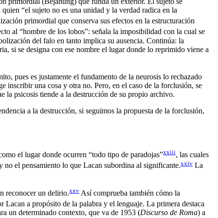
ón primordial (Bejahung) que funda un exterior. El sujeto se
 quien “el sujeto no es una unidad y la verdad radica en la
ización primordial que conserva sus efectos en la estructuración
to al “hombre de los lobos”: señala la imposibilidad con la cual se
mbolización del falo en tanto implica su ausencia. Continúa: la
ria, si se designa con ese nombre el lugar donde lo reprimido viene a
l mito, pues es justamente el fundamento de la neurosis lo rechazado
 inscribir una cosa y otra no. Pero, en el caso de la forclusión, se
e la psicosis tiende a la destrucción de su propio archivo.
ndencia a la destrucción, si seguimos la propuesta de la forclusión,
xxiii
a” como el lugar donde ocurren “todo tipo de paradojas”
, las cuales
xxiv
y no el pensamiento lo que Lacan subordina al significante.
La
xxv
en reconocer un delirio.
Así comprueba también cómo la
r Lacan a propósito de la palabra y el lenguaje. La primera destaca
para un determinado contexto, que va de 1953 (
Discurso de Roma
) a