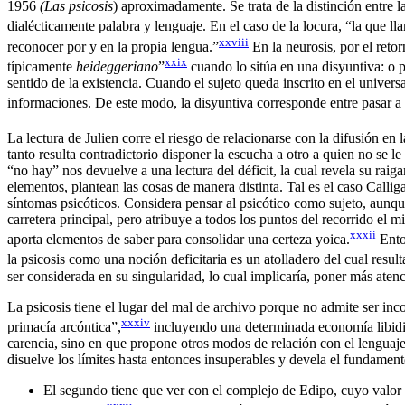
1956
(Las psicosis
) aproximadamente. Se trata de la distinción entre 
dialécticamente palabra y lenguaje. En el caso de la locura, “la que 
xxviii
reconocer por y en la propia lengua.”
En la neurosis, por el reto
xxix
típicamente
heideggeriano
”
cuando lo sitúa en una disyuntiva: o p
sentido de la existencia. Cuando el sujeto queda inscrito en el universa
informaciones. De este modo, la disyuntiva corresponde entre pasar a f
La lectura de Julien corre el riesgo de relacionarse con la difusión en 
tanto resulta contradictorio disponer la escucha a otro a quien no se l
“no hay” nos devuelve a una lectura del déficit, la cual revela su raig
elementos, plantean las cosas de manera distinta. Tal es el caso Call
síntomas psicóticos. Considera pensar al psicótico como sujeto, aunque
carretera principal, pero atribuye a todos los puntos del recorrido el 
xxxii
aporta elementos de saber para consolidar una certeza yoica.
Enton
la psicosis como una noción deficitaria es un atolladero del cual result
ser considerada en su singularidad, lo cual implicaría, poner más atenc
La psicosis tiene el lugar del mal de archivo porque no admite ser inc
xxxiv
primacía arcóntica”,
incluyendo una determinada economía libidin
carencia, sino en que propone otros modos de relación con el lenguaje
disuelve los límites hasta entonces insuperables y devela el fundamen
El segundo tiene que ver con el complejo de Edipo, cuyo valor p