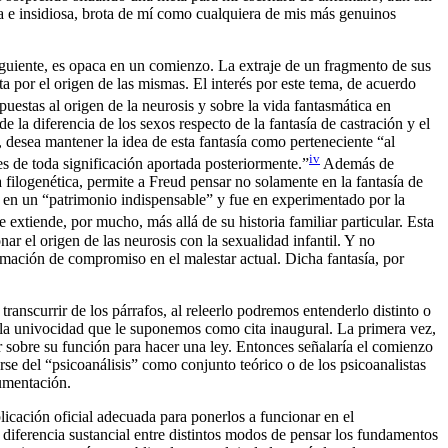
ña e insidiosa, brota de mí como cualquiera de mis más genuinos
iguiente, es opaca en un comienzo. La extraje de un fragmento de sus
a por el origen de las mismas. El interés por este tema, de acuerdo
puestas al origen de la neurosis y sobre la vida fantasmática en
de la diferencia de los sexos respecto de la fantasía de castración y el
g, desea mantener la idea de esta fantasía como perteneciente “al
iv
es de toda significación aportada posteriormente.”
Además de
ia filogenética, permite a Freud pensar no solamente en la fantasía de
ste en un “patrimonio indispensable” y fue en experimentado por la
extiende, por mucho, más allá de su historia familiar particular. Esta
ar el origen de las neurosis con la sexualidad infantil. Y no
ormación de compromiso en el malestar actual. Dicha fantasía, por
ranscurrir de los párrafos, al releerlo podremos entenderlo distinto o
r la univocidad que le suponemos como cita inaugural. La primera vez,
tir sobre su función para hacer una ley. Entonces señalaría el comienzo
rse del “psicoanálisis” como conjunto teórico o de los psicoanalistas
umentación.
plicación oficial adecuada para ponerlos a funcionar en el
 diferencia sustancial entre distintos modos de pensar los fundamentos