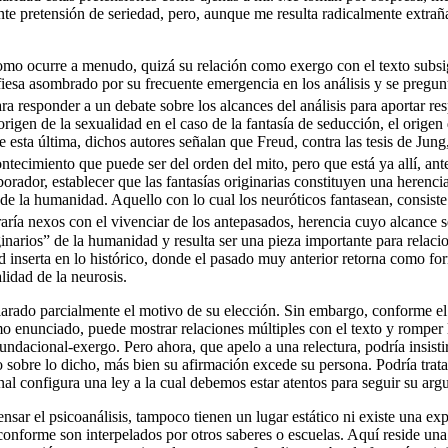
nte pretensión de seriedad, pero, aunque me resulta radicalmente extra
 como ocurre a menudo, quizá su relación como exergo con el texto subs
fiesa asombrado por su frecuente emergencia en los análisis y se pregunt
ra responder a un debate sobre los alcances del análisis para aportar res
origen de la sexualidad en el caso de la fantasía de seducción, el origen 
de esta última, dichos autores señalan que Freud, contra las tesis de Jun
ntecimiento que puede ser del orden del mito, pero que está ya allí, ant
aborador, establecer que las fantasías originarias constituyen una herenc
ria de la humanidad. Aquello con lo cual los neuróticos fantasean, consi
ría nexos con el vivenciar de los antepasados, herencia cuyo alcance se 
narios” de la humanidad y resulta ser una pieza importante para relacion
ad inserta en lo histórico, donde el pasado muy anterior retorna como f
lidad de la neurosis.
clarado parcialmente el motivo de su elección. Sin embargo, conforme el t
smo enunciado, puede mostrar relaciones múltiples con el texto y rompe
o-fundacional-exergo. Pero ahora, que apelo a una relectura, podría insis
 sobre lo dicho, más bien su afirmación excede su persona. Podría trata
l configura una ley a la cual debemos estar atentos para seguir su arg
ensar el psicoanálisis, tampoco tienen un lugar estático ni existe una ex
conforme son interpelados por otros saberes o escuelas. Aquí reside una