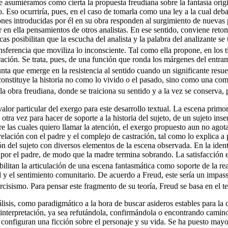
te asumiéramos como cierta la propuesta freudiana sobre la fantasía orig
o. Eso ocurriría, pues, en el caso de tomarla como una ley a la cual de
iones introducidas por él en su obra responden al surgimiento de nuevas
r en ella pensamientos de otros analistas. En ese sentido, conviene reto
icas posibilitan que la escucha del analista y la palabra del analizante se
sferencia que moviliza lo inconsciente. Tal como ella propone, en los ti
ación. Se trata, pues, de una función que ronda los márgenes del entrama
unta que emerge en la resistencia al sentido cuando un significante resu
 constituye la historia no como lo vivido o el pasado, sino como una co
a obra freudiana, donde se traiciona su sentido y a la vez se conserva, p
lor particular del exergo para este desarrollo textual. La escena primor
tra vez para hacer de soporte a la historia del sujeto, de un sujeto ins
las cuales quiero llamar la atención, el exergo propuesto aun no agota 
 relación con el padre y el complejo de castración, tal como lo explica a
n del sujeto con diversos elementos de la escena observada. En la identi
r por el padre, de modo que la madre termina sobrando. La satisfacción e
bilitan la articulación de una escena fantasmática como soporte de la re
 el sentimiento comunitario. De acuerdo a Freud, este sería un impasse de
arcisismo. Para pensar este fragmento de su teoría, Freud se basa en el t
álisis, como paradigmático a la hora de buscar asideros estables para la
 interpretación, ya sea refutándola, confirmándola o encontrando caminos 
onfiguran una ficción sobre el personaje y su vida. Se ha puesto mayor 