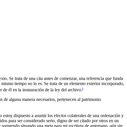
texto. Se trata de una cita antes de comenzar, una referencia que funda
 al mismo tiempo no lo es. Se trata de un elemento exterior incorporado,
i
 de él en la instauración de la ley del archivo.
 son de alguna manera necesarios, pertenecen al patrimonio
ro estoy dispuesto a asumir los efectos colaterales de una ordenación y
idos para ser considerado serio, digno de ser citado por otros en un
e sorprendo situando una meta para mi escritura de antemano, aún sin