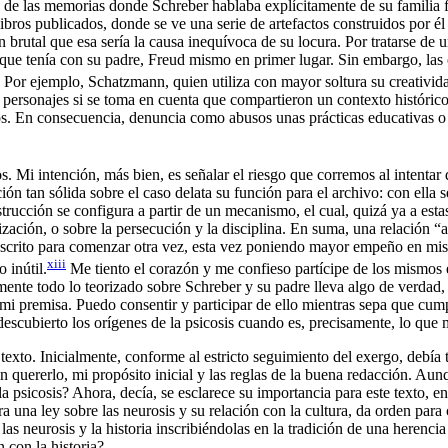
lo de las memorias donde Schreber hablaba explícitamente de su familia
bros publicados, donde se ve una serie de artefactos construidos por él 
n brutal que esa sería la causa inequívoca de su locura. Por tratarse de 
a que tenía con su padre, Freud mismo en primer lugar. Sin embargo, las
 Por ejemplo, Schatzmann, quien utiliza con mayor soltura su creativida
personajes si se toma en cuenta que compartieron un contexto histórico y
ídos. En consecuencia, denuncia como abusos unas prácticas educativas 
s. Mi intención, más bien, es señalar el riesgo que corremos al intentar
ón tan sólida sobre el caso delata su función para el archivo: con ella 
strucción se configura a partir de un mecanismo, el cual, quizá ya a esta
nización, o sobre la persecución y la disciplina. En suma, una relación 
o escrito para comenzar otra vez, esta vez poniendo mayor empeño en mis
xiii
 inútil.
Me tiento el corazón y me confieso partícipe de los mismos e
ente todo lo teorizado sobre Schreber y su padre lleva algo de verdad,
mi premisa. Puedo consentir y participar de ello mientras sepa que cump
scubierto los orígenes de la psicosis cuando es, precisamente, lo que m
texto. Inicialmente, conforme al estricto seguimiento del exergo, debía t
 quererlo, mi propósito inicial y las reglas de la buena redacción. Aunqu
 psicosis? Ahora, decía, se esclarece su importancia para este texto, en
a una ley sobre las neurosis y su relación con la cultura, da orden para 
as neurosis y la historia inscribiéndolas en la tradición de una herencia 
n con la historia?