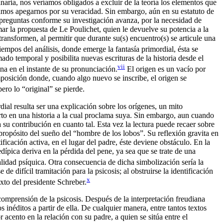
inaria, nos veríamos obligados a excluir de la teoría los elementos que
bamos apegarnos por su veracidad. Sin embargo, aún en su estatuto de
 preguntas conforme su investigación avanza, por la necesidad de
mar la propuesta de Le Poulichet, quien le devuelve su potencia a la
 transformen, al permitir que durante su(s) encuentro(s) se articule una
empos del análisis, donde emerge la fantasía primordial, ésta se
do temporal y posibilita nuevas escrituras de la historia desde el
vii
ena en el instante de su pronunciación.
El origen es un vacío por
mposición donde, cuando algo nuevo se inscribe, el origen se
ero lo “original” se pierde.
dial resulta ser una explicación sobre los orígenes, un mito
erto en una historia a la cual proclama suya. Sin embargo, aun cuando
su contribución en cuanto tal. Esta vez la lectura puede recaer sobre
 propósito del sueño del “hombre de los lobos”. Su reflexión gravita en
ficación activa, en el lugar del padre, éste deviene obstáculo. En la
dípica deriva en la pérdida del pene, ya sea que se trate de una
alidad psíquica. Otra consecuencia de dicha simbolización sería la
 difícil tramitación para la psicosis; al obstruirse la identificación
x
exto del presidente Schreber.
 comprensión de la psicosis. Después de la interpretación freudiana
inéditos a partir de ella. De cualquier manera, entre tantos textos
acento en la relación con su padre, a quien se sitúa entre el