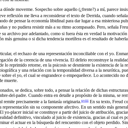
ia dónde moverme. Sospecho sobre aquello (¿frente?) a mí, parece insis
reve reflexión me lleva a reconsiderar el texto de Derrida, cuando señal
o de pensar la economía libidinal para dar lugar a esa misteriosa pulsi
añas y no pudiera resistir más a su ritmo acompasado. Pero, señala Freud
uye su archivo por adelantado, como si fuera ésta en verdad la motivac
ión más genuina o si dicha tendencia mortífera es el resultado de haberl
rticular, el rechazo de una representación inconciliable con el yo. Enma
egación de la creencia de una vivencia. El delirio reconstruye la realida
de lo reprimido retorne, en la psicosis se desmiente la existencia de la 
a biográfica y una relación con la temporalidad diversa a la neurótica, p
nte sobre el yo, el cual se engrandece o empequeñece. Lo acontecido no d
de muerte.
ionados, se dedica, sobre todo, a pensar la relación de dichas estructur
nombre-del-padre. Cuando entra en detalle a propósito de la misma, se re
xviii
l remite precisamente a la fantasía originaria.
En su texto, Freud con
a representación sin su componente afectivo. En un sentido más general, e
 yo-placer inicial se constituye a partir del juicio de atribución, gracias
ealidad definitivo, vinculado al juicio de existencia, gracias al cual es
erminar el actuar en la búsqueda del rencuentro con el objeto perdido. S