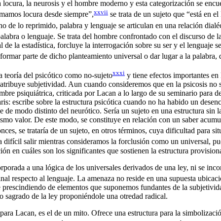
la locura, la neurosis y el hombre moderno y esta categorización se encu
xxvii
llamamos locura desde siempre”,
se trata de un sujeto que “está en el
rno de lo reprimido, palabra y lenguaje se articulan en una relación di
alabra o lenguaje. Se trata del hombre confrontado con el discurso de la 
l de la estadística, forcluye la interrogación sobre su ser y el lenguaje 
ormar parte de dicho planteamiento universal o dar lugar a la palabra, q
xxxi
la teoría del psicótico como no-sujeto
y tiene efectos importantes en l
e atribuye subjetividad. Aun cuando consideremos que en la psicosis no s
ambre psiquiátrica, criticada por Lacan a lo largo de su seminario para 
igaris: escribe sobre la estructura psicótica cuando no ha habido un de
 de modo distinto del neurótico. Sería un sujeto en una estructura sin la
mismo valor. De este modo, se constituye en relación con un saber acumul
ces, se trataría de un sujeto, en otros términos, cuya dificultad para s
a difícil salir mientras consideramos la forclusión como un universal, pu
ión en cuáles son los significantes que sostienen la estructura provision
orporada a una lógica de los universales derivados de una ley, ni se in
al respecto al lenguaje. La amenaza no reside en una supuesta ubicació
 prescindiendo de elementos que suponemos fundantes de la subjetividad
to sagrado de la ley proponiéndole una otredad radical.
ara Lacan, es el de un mito. Ofrece una estructura para la simbolizació