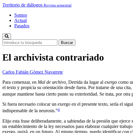
Territorio de diálogos
Revista semestral
Somos
Actual
Pasados
El archivista contrariado
Carlos Fabián Gómez Navarrete
Para comenzar, en
Mal de archivo,
Derrida da lugar al
exergo
como un 
el texto y propicia su orientación desde fuera. Por tratarse de una cit
aunque mantiene hasta cierto punto su exterioridad. Se trata, por otra 
Si fuera necesario colocar un exergo en el presente texto, sería el sig
ii
indispensable de la neurosis.”
Elijo esta frase deliberadamente, a sabiendas de la presión que ejerce 
un establecimiento de la ley necesarios para elaborar cualquier trabajo
exergo, quizá, en un futuro. Al mismo tiempo, puedo identificar con 