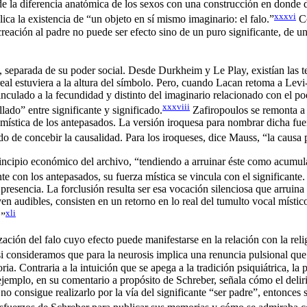
e la diferencia anatómica de los sexos con una construcción en donde dic
xxxvi
lica la existencia de “un objeto en sí mismo imaginario: el falo.”
Co
ocreación al padre no puede ser efecto sino de un puro significante, de u
eparada de su poder social. Desde Durkheim y Le Play, existían las teo
e real estuviera a la altura del símbolo. Pero, cuando Lacan retoma a Lev
nculado a la fecundidad y distinto del imaginario relacionado con el pod
xxxviii
lado” entre significante y significado.
Zafiropoulos se remonta a 
a mística de los antepasados. La versión iroquesa para nombrar dicha fue
o de concebir la causalidad. Para los iroqueses, dice Mauss, “la causa p
rincipio económico del archivo, “tendiendo a arruinar éste como acumul
 con los antepasados, su fuerza mística se vincula con el significante
 presencia. La forclusión resulta ser esa vocación silenciosa que arruin
ven audibles, consisten en un retorno en lo real del tumulto vocal místi
xli
.”
ación del falo cuyo efecto puede manifestarse en la relación con la rel
 consideramos que para la neurosis implica una renuncia pulsional que se
toria. Contraria a la intuición que se apega a la tradición psiquiátrica
or ejemplo, en su comentario a propósito de Schreber, señala cómo el del
 no consigue realizarlo por la vía del significante “ser padre”, entonc