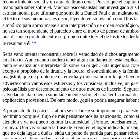
reconocimiento social y un aura de tirano cruel. Puesto que el capítu
mano para saber sobre él. Muchos psicoanalistas han investigado sus li
estricta moral, para afirmar que sometió a Daniel Paul a un maltrato ta
el texto de sus memorias, es decir; leyendo en su relación con Dios l
simbólico para aproximarse a una interpretación de orden sociológico.
no sea tan sorprendente el parecido entre el modo de pensar de ambos 
una distancia prudente entre su propio contexto y el de los textos le
xii
le resultan a él.
Sería vano intentar reconstruir sobre la veracidad de dichos argumento
en el texto. Aun cuando pudiera tener algún fundamento, esta explicaci
tanto se realiza una interpretación sobre su origen. Esta ingeniosa con
exergo a propósito de la tiranía y la locura, el sometimiento y la femi
magistral, que de pronto me da envidia y quisiera borrar lo que llev
advierte como vanos esos esfuerzos y los considera, inclusive, un gasto
psicoanálisis por desconocimiento de otros modos de hacerlo. Seguram
salvedad de dar cuenta simultáneamente sobre el carácter ficcional de 
explicación provisional. De otro modo, ¿quién podría asegurar haber de
A propósito de la psicosis, ahora se esclarece su importancia para este 
recrimino porque el flujo de mis pensamientos ha traicionado, como sin
atención y ya no puedo ignorar la curiosidad: ¿Porqué, precisamente, la
archivo. Una vez situada la frase de Freud en el lugar indicado, instaur
que no deja lugar a dudas, sitúa un punto de partida para pensar sobre l
arcaicas de la humanidad, ¿cuál es el lugar para las psicosis en relació