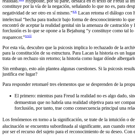
realidad.
Hyppolite, por su parte, destaca en el texto de Freud la i
constituye por la vía de la negación, señalando lo que no es, para des
xx
negatividad de ser otro en sí mismo.”
Lacan retoma el diálogo con Hy
intelectual “hecha para traducir bajo forma de desconocimiento lo que
encontró de aceptar la realidad genital sin la amenaza de castración y l
forclusión es lo que se opone a la Bejahung “y constituye como tal lo
xxii
reaparecer.”
Por esta vía, descubro que la psicosis implica lo rechazado de la archi
para la constitución de su estructura. Para Lacan la historia es un lug
trata de un rechazo sin retorno; la historia como lugar dónde albergarl
Sin embargo, esto aún plantea algunas cuestiones. Si la psicosis resul
justifica ese lugar?
Para responder retomaré tres elementos que se desprenden de la propu
El primero: mientras para Freud la realidad no es algo dado, sin
demuestran que no habría una realidad objetiva para ser compara
forclusión, por tanto, trae como consecuencia principal una rela
Los fenómenos en torno a la significación, se trate de la intuición o de
alucinación se encuentra subordinada al significante, aun cuando retor
por ser el recurso del sujeto para el reconocimiento de su deseo. Con