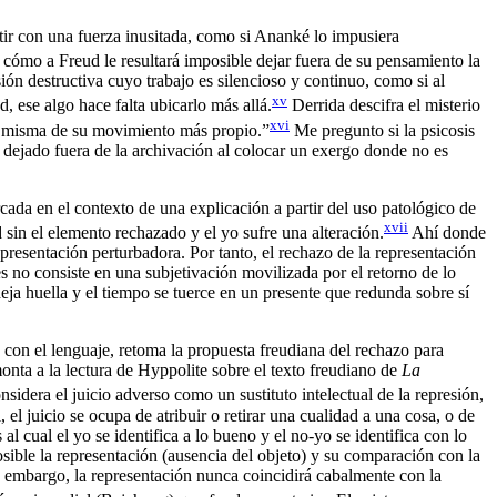
tir con una fuerza inusitada, como si Ananké lo impusiera
a cómo a Freud le resultará imposible dejar fuera de su pensamiento la
ón destructiva cuyo trabajo es silencioso y continuo, como si al
xv
, ese algo hace falta ubicarlo más allá.
Derrida descifra el misterio
xvi
ión misma de su movimiento más propio.”
Me pregunto si la psicosis
a dejado fuera de la archivación al colocar un exergo donde no es
rcada en el contexto de una explicación a partir del uso patológico de
xvii
d sin el elemento rechazado y el yo sufre una alteración.
Ahí donde
representación perturbadora. Por tanto, el rechazo de la representación
ues no consiste en una subjetivación movilizada por el retorno de lo
eja huella y el tiempo se tuerce en un presente que redunda sobre sí
as con el lenguaje, retoma la propuesta freudiana del rechazo para
monta a la lectura de Hyppolite sobre el texto freudiano de
La
sidera el juicio adverso como un sustituto intelectual de la represión,
l juicio se ocupa de atribuir o retirar una cualidad a una cosa, o de
 al cual el yo se identifica a lo bueno y el no-yo se identifica con lo
 posible la representación (ausencia del objeto) y su comparación con la
in embargo, la representación nunca coincidirá cabalmente con la