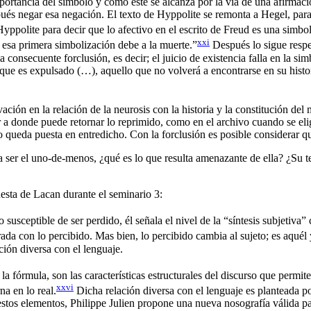
mportancia del símbolo y cómo éste se alcanza por la vía de una afirmaci
pués negar esa negación. El texto de Hyppolite se remonta a Hegel, para
ppolite para decir que lo afectivo en el escrito de Freud es una simbol
xxi
 esa primera simbolización debe a la muerte.”
Después lo sigue respec
a consecuente forclusión, es decir; el juicio de existencia falla en la si
 que es expulsado (…), aquello que no volverá a encontrarse en su histo
vación en la relación de la neurosis con la historia y la constitución de
ar a donde puede retornar lo reprimido, como en el archivo cuando se elige
o queda puesta en entredicho. Con la forclusión es posible considerar qu
ta ser el uno-de-menos, ¿qué es lo que resulta amenazante de ella? ¿Su te
esta de Lacan durante el seminario 3:
o susceptible de ser perdido, él señala el nivel de la “síntesis subjetiv
da con lo percibido. Mas bien, lo percibido cambia al sujeto; es aquél 
ción diversa con el lenguaje.
 la fórmula, son las características estructurales del discurso que permit
xxvi
na en lo real.
Dicha relación diversa con el lenguaje es planteada po
 estos elementos, Philippe Julien propone una nueva nosografía válida 