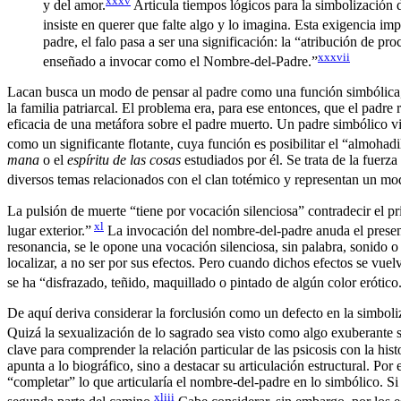
xxxv
y del amor.
Articula tiempos lógicos para la simbolización d
insiste en querer que falte algo y lo imagina. Esta exigencia imp
padre, el falo pasa a ser una significación: la “atribución de pr
xxxvii
enseñado a invocar como el Nombre-del-Padre.”
Lacan busca un modo de pensar al padre como una función simbólica, s
la familia patriarcal. El problema era, para ese entonces, que el padr
eficacia de una metáfora sobre el padre muerto. Un padre simbólico vi
como un significante flotante, cuya función es posibilitar el “almohadil
mana
o el
espíritu de las cosas
estudiados por él. Se trata de la fuerz
diversos temas relacionados con el clan totémico y representan un mod
La pulsión de muerte “tiene por vocación silenciosa” contradecir el p
xl
lugar exterior.”
La invocación del nombre-del-padre anuda el presente
resonancia, se le opone una vocación silenciosa, sin palabra, sonido o
localizar, a no ser por sus efectos. Pero cuando dichos efectos se vuel
se ha “disfrazado, teñido, maquillado o pintado de algún color erótico
De aquí deriva considerar la forclusión como un defecto en la simboliz
Quizá la sexualización de lo sagrado sea visto como algo exuberante si
clave para comprender la relación particular de las psicosis con la his
apunta a lo biográfico, sino a destacar su articulación estructural. P
“completar” lo que articularía el nombre-del-padre en lo simbólico. Si
xliii