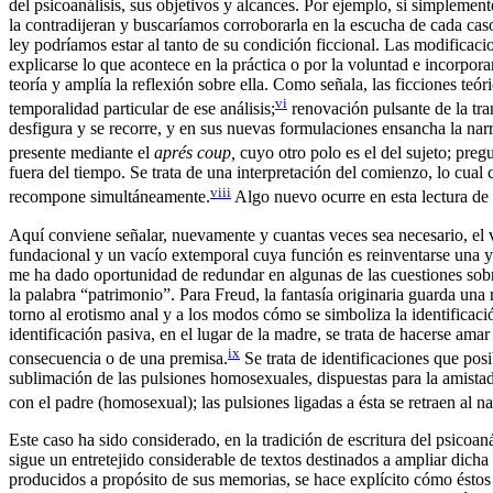
del psicoanálisis, sus objetivos y alcances. Por ejemplo, si simplemen
la contradijeran y buscaríamos corroborarla en la escucha de cada cas
ley podríamos estar al tanto de su condición ficcional. Las modificac
explicarse lo que acontece en la práctica o por la voluntad e incorpora
teoría y amplía la reflexión sobre ella. Como señala, las ficciones teór
vi
temporalidad particular de ese análisis;
renovación pulsante de la tran
desfigura y se recorre, y en sus nuevas formulaciones ensancha la narr
presente mediante el
aprés coup,
cuyo otro polo es el del sujeto; preg
fuera del tiempo. Se trata de una interpretación del comienzo, lo cual
viii
recompone simultáneamente.
Algo nuevo ocurre en esta lectura de l
Aquí conviene señalar, nuevamente y cuantas veces sea necesario, el va
fundacional y un vacío extemporal cuya función es reinventarse una y o
me ha dado oportunidad de redundar en algunas de las cuestiones sobre 
la palabra “patrimonio”. Para Freud, la fantasía originaria guarda una
torno al erotismo anal y a los modos cómo se simboliza la identificació
identificación pasiva, en el lugar de la madre, se trata de hacerse ama
ix
consecuencia o de una premisa.
Se trata de identificaciones que posi
sublimación de las pulsiones homosexuales, dispuestas para la amistad y
con el padre (homosexual); las pulsiones ligadas a ésta se retraen al n
Este caso ha sido considerado, en la tradición de escritura del psicoan
sigue un entretejido considerable de textos destinados a ampliar dicha
producidos a propósito de sus memorias, se hace explícito cómo éstos c