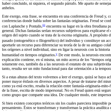
haber concluido, ni siquiera, el segundo párrafo. Me aparto de semeja
anhelos.
Este exergo, esta frase, se encuentra en una conferencia de Freud y,
conferencias donde habla sobre las fantasías originarias. Freud se con
iii
con Laplanche y Pontalis,
encuentra su lugar en la obra freudiana pa
general. Dichas fantasías serían recursos subjetivos para explicarse el 
origen del sujeto cuando se trata de la escena originaria. A propósito 
pasado (ontogenético o filogenético) del individuo y constituye un aco
aportarle un recurso para diferenciar su teoría de la de su antiguo col
los orígenes a nivel individual, sino en ligar la neurosis con la histo
v
humanidad en tiempos originarios.
De este modo, la neurosis encontra
explicación contiene, en sí misma, un mito acerca de los “tiempos origi
solamente eso, también da a las neurosis el estatuto de una subjetivid
tanto, resulta ser un mito fundacional para dar orientación a la tempora
Si a estas alturas del texto volvemos a leer el exergo, quizá se haya a
poner mayor énfasis en diversos aspectos. A pesar de tratarse del mi
como ya está escrito, resalta la relación entre fantasía-originaria-mit
de la frase, escrita de modo impersonal. No es Freud quien está seguro
como grupo que comparte una idea. De cualquier modo, este impersona
Si bien existen conceptos teóricos sin los cuales pareciera imposible p
pensamiento. Éstos se transforman y transforman la práctica analítica 