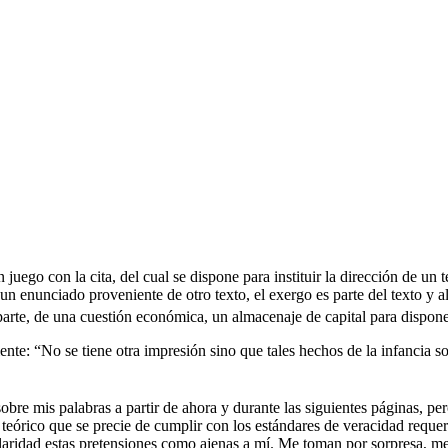
juego con la cita, del cual se dispone para instituir la dirección de un 
a, un enunciado proveniente de otro texto, el exergo es parte del texto y
parte, de una cuestión económica, un almacenaje de capital para disponer
uiente: “No se tiene otra impresión sino que tales hechos de la infancia
sobre mis palabras a partir de ahora y durante las siguientes páginas, pe
 teórico que se precie de cumplir con los estándares de veracidad requer
claridad estas pretensiones como ajenas a mí. Me toman por sorpresa, m