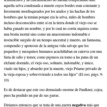
aquella selva condenada a muerte cuyos bordes eran constante y
ferozmente mordisqueados por los arados y las hachas de los
hombres que la temían porque era la selva, miles de hombres
incluso desconocidos entre sí en la tierra donde el viejo oso se
había ganado un nombre, y por lo cual no corría siquiera como
una bestia mortal sino como un anacronismo indomable e
invencible surgido de un tiempo ancestral y muerto, un fantasma,
compendio y apoteosis de la antigua vida salvaje que los
pequeños y mezquinos humanos acuchillaban en caterva con una
furia de odio y temor, como pigmeos en torno a las patas de un
elefante dormido, el viejo oso, solitario, indomable, y único,
viudo sin hijos, y absuelto por la muerte, viejo Príamo privado de
la vieja esposa y sobreviviendo a todos sus hijos” (El oso, págs. 9-
10)
Es de destacar que este oso demasiado enorme de Faulkner, cojea,
pues ha perdido un par de sus garras.
negativa
Diríamos entonces que se trata de una guerra
más que