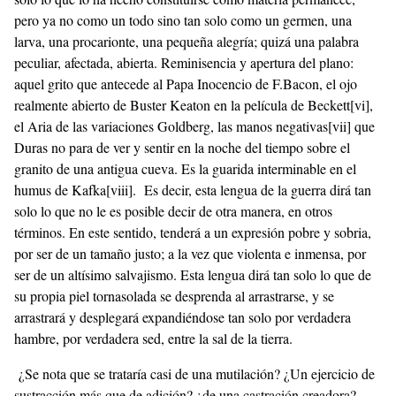
pero ya no como un todo sino tan solo como un germen, una
larva, una procarionte, una pequeña alegría; quizá una palabra
peculiar, afectada, abierta. Reminisencia y apertura del plano:
aquel grito que antecede al Papa Inocencio de F.Bacon, el ojo
realmente abierto de Buster Keaton en la película de Beckett
[vi]
,
el Aria de las variaciones Goldberg, las manos negativas
[vii]
que
Duras no para de ver y sentir en la noche del tiempo sobre el
granito de una antigua cueva. Es la guarida interminable en el
humus de Kafka
[viii]
. Es decir, esta lengua de la guerra dirá tan
solo lo que no le es posible decir de otra manera, en otros
términos. En este sentido, tenderá a un expresión pobre y sobria,
por ser de un tamaño justo; a la vez que violenta e inmensa, por
ser de un altísimo salvajismo. Esta lengua dirá tan solo lo que de
su propia piel tornasolada se desprenda al arrastrarse, y se
arrastrará y desplegará expandiéndose tan solo por verdadera
hambre, por verdadera sed, entre la sal de la tierra.
¿Se nota que se trataría casi de una mutilación? ¿Un ejercicio de
sustracción más que de adición? ¿de una castración creadora?