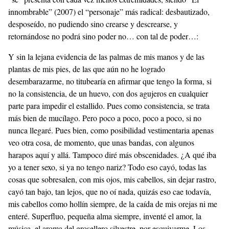
innombrable” (2007) el “personaje” más radical: desbautizado,
desposeído, no pudiendo sino crearse y descrearse, y
retornándose no podrá sino poder no… con tal de poder…:
Y sin la lejana evidencia de las palmas de mis manos y de las
plantas de mis pies, de las que aún no he logrado
desembarazarme, no titubearía en afirmar que tengo la forma, si
no la consistencia, de un huevo, con dos agujeros en cualquier
parte para impedir el estallido. Pues como consistencia, se trata
más bien de mucílago. Pero poco a poco, poco a poco, si no
nunca llegaré. Pues bien, como posibilidad vestimentaria apenas
veo otra cosa, de momento, que unas bandas, con algunos
harapos aquí y allá. Tampoco diré más obscenidades. ¿A qué iba
yo a tener sexo, si ya no tengo nariz? Todo eso cayó, todas las
cosas que sobresalen, con mis ojos, mis cabellos, sin dejar rastro,
cayó tan bajo, tan lejos, que no oí nada, quizás eso cae todavía,
mis cabellos como hollín siempre, de la caída de mis orejas ni me
enteré. Superfluo, pequeña alma siempre, inventé el amor, la
música, el aroma del grosellero silvestre, por esquivarme. Los