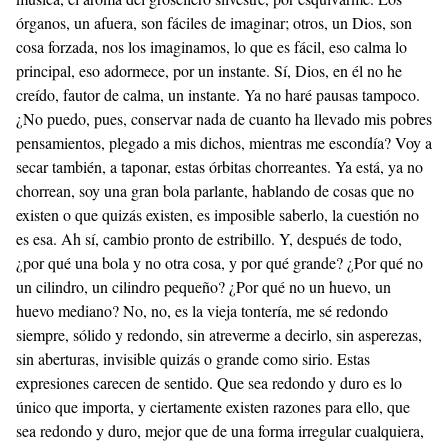
órganos, un afuera, son fáciles de imaginar; otros, un Dios, son
cosa forzada, nos los imaginamos, lo que es fácil, eso calma lo
principal, eso adormece, por un instante. Sí, Dios, en él no he
creído, fautor de calma, un instante. Ya no haré pausas tampoco.
¿No puedo, pues, conservar nada de cuanto ha llevado mis pobres
pensamientos, plegado a mis dichos, mientras me escondía? Voy a
secar también, a taponar, estas órbitas chorreantes. Ya está, ya no
chorrean, soy una gran bola parlante, hablando de cosas que no
existen o que quizás existen, es imposible saberlo, la cuestión no
es esa. Ah sí, cambio pronto de estribillo. Y, después de todo,
¿por qué una bola y no otra cosa, y por qué grande? ¿Por qué no
un cilindro, un cilindro pequeño? ¿Por qué no un huevo, un
huevo mediano? No, no, es la vieja tontería, me sé redondo
siempre, sólido y redondo, sin atreverme a decirlo, sin asperezas,
sin aberturas, invisible quizás o grande como sirio. Estas
expresiones carecen de sentido. Que sea redondo y duro es lo
único que importa, y ciertamente existen razones para ello, que
sea redondo y duro, mejor que de una forma irregular cualquiera,