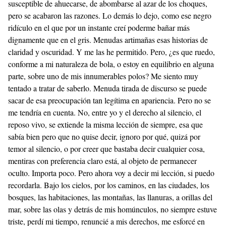
susceptible de ahuecarse, de abombarse al azar de los choques,
pero se acabaron las razones. Lo demás lo dejo, como ese negro
ridículo en el que por un instante creí poderme bañar más
dignamente que en el gris. Menudas artimañas esas historias de
claridad y oscuridad. Y me las he permitido. Pero, ¿es que ruedo,
conforme a mi naturaleza de bola, o estoy en equilibrio en alguna
parte, sobre uno de mis innumerables polos? Me siento muy
tentado a tratar de saberlo. Menuda tirada de discurso se puede
sacar de esa preocupación tan legítima en apariencia. Pero no se
me tendría en cuenta. No, entre yo y el derecho al silencio, el
reposo vivo, se extiende la misma lección de siempre, esa que
sabía bien pero que no quise decir, ignoro por qué, quizá por
temor al silencio, o por creer que bastaba decir cualquier cosa,
mentiras con preferencia claro está, al objeto de permanecer
oculto. Importa poco. Pero ahora voy a decir mi lección, si puedo
recordarla. Bajo los cielos, por los caminos, en las ciudades, los
bosques, las habitaciones, las montañas, las llanuras, a orillas del
mar, sobre las olas y detrás de mis homúnculos, no siempre estuve
triste, perdí mi tiempo, renuncié a mis derechos, me esforcé en