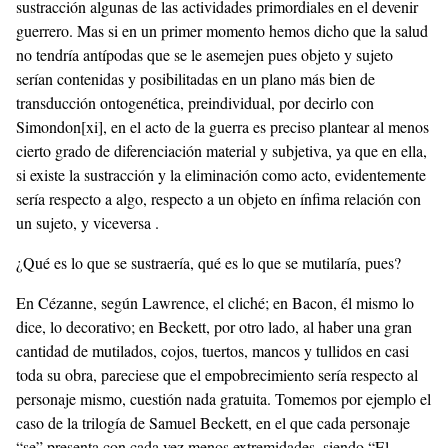
sustracción algunas de las actividades primordiales en el devenir
guerrero. Mas si en un primer momento hemos dicho que la salud
no tendría antípodas que se le asemejen pues objeto y sujeto
serían contenidas y posibilitadas en un plano más bien de
transducción ontogenética, preindividual, por decirlo con
Simondon
[xi]
, en el acto de la guerra es preciso plantear al menos
cierto grado de diferenciación material y subjetiva, ya que en ella,
si existe la sustracción y la eliminación como acto, evidentemente
sería respecto a algo, respecto a un objeto en ínfima relación con
un sujeto, y viceversa .
¿Qué es lo que se sustraería, qué es lo que se mutilaría, pues?
En Cézanne, según Lawrence, el cliché; en Bacon, él mismo lo
dice, lo decorativo; en Beckett, por otro lado, al haber una gran
cantidad de mutilados, cojos, tuertos, mancos y tullidos en casi
toda su obra, pareciese que el empobrecimiento sería respecto al
personaje mismo, cuestión nada gratuita. Tomemos por ejemplo el
caso de la trilogía de Samuel Beckett, en el que cada personaje
“se” presenta con cada vez menos extremidades, siendo “El