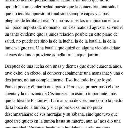
opondría a una enfermedad puesto que la contendría, una salud
que no tendría opuesto ni final sino siempre capas y capas,
pliegues de fertilidad real. Y una vez insertos imaginariamente o
no –poco importa de momento– en esta realidad agreste, se vuelve
un tanto evidente que la única relación posible en este plano de
salud, no puede ser sino la de la lucha, la de la batalla, la de la
guerra
inmensa
. Una batalla que quizá en alguna victoria delate
el caos de donde proviene aquella fruta, aquel jarrón:
Después de una lucha con uñas y dientes que duró cuarenta años,
tuvo éxito, en efecto, al conocer cabalmente una manzana; y una o
dos jarras, no tan completamente. Eso fue todo lo que logró.
Parece poco y él murió amargado. Pero es el primer paso el que
cuenta y la manzana de Cézanne es un asunto importante, más
que la Idea de Platón
[iv]
. La manzana de Cézanne corrió la piedra
de la boca de la tumba, y si el pobre Cézanne no pudo
desenmarañarse de sus mortajas y su sábana, sino que tuvo que
quedarse quieto en la tumba hasta su muerte, aun así nos dio una
oportunidad. Nuestros instintos e intuiciones están muertos,