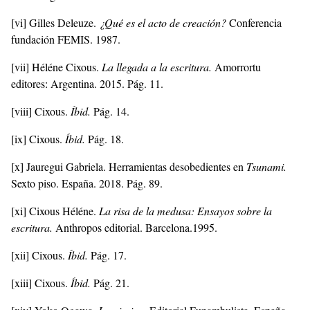
[vi]
Gilles Deleuze.
¿Qué es el acto de creación?
Conferencia
fundación FEMIS. 1987.
[vii]
Héléne Cixous.
La llegada a la escritura.
Amorrortu
editores: Argentina. 2015. Pág. 11.
[viii]
Cixous.
Íbid.
Pág. 14.
[ix]
Cixous.
Íbid.
Pág. 18.
[x]
Jauregui Gabriela. Herramientas desobedientes en
Tsunami.
Sexto piso. España. 2018. Pág. 89.
[xi]
Cixous Héléne.
La risa de la medusa: Ensayos sobre la
escritura.
Anthropos editorial. Barcelona.1995.
[xii]
Cixous.
Íbid.
Pág. 17.
[xiii]
Cixous.
Íbid.
Pág. 21.