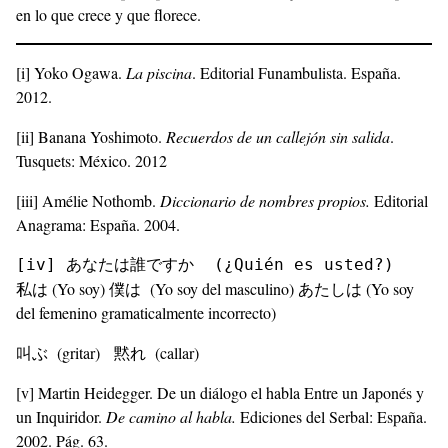
en lo que crece y que florece.
[i]
Yoko Ogawa.
La piscina
. Editorial Funambulista. España.
2012.
[ii]
Banana Yoshimoto.
Recuerdos de un callejón sin salida
.
Tusquets: México. 2012
[iii]
Amélie Nothomb.
Diccionario de nombres propios.
Editorial
Anagrama: España. 2004.
[iv]
 あなたは誰ですか  (¿Quién es usted?)
私は (Yo soy) 僕は (Yo soy del masculino) あたしは (Yo soy
del femenino gramaticalmente incorrecto)
叫ぶ (gritar) 黙れ (callar)
[v]
Martin Heidegger. De un diálogo el habla Entre un Japonés y
un Inquiridor.
De camino al habla.
Ediciones del Serbal: España.
2002. Pág. 63.